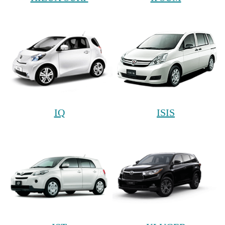
IQ
ISIS