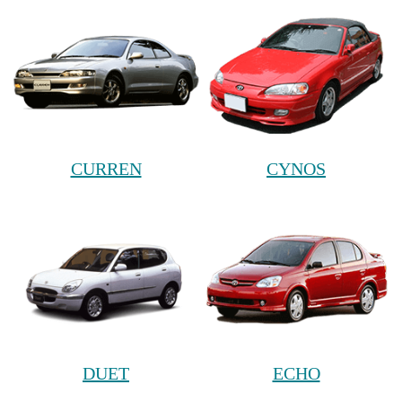
CURREN
CYNOS
DUET
ECHO