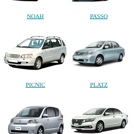
NOAH
PASSO
PICNIC
PLATZ