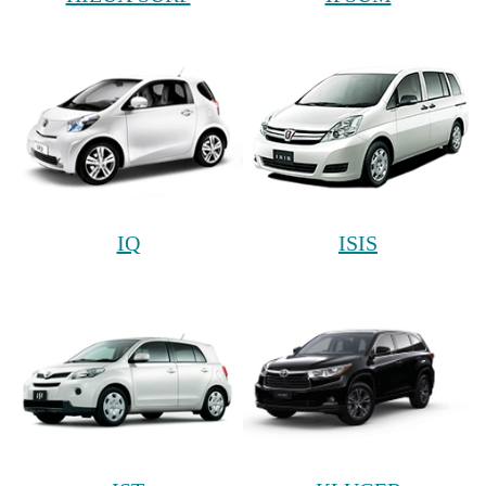
IQ
ISIS