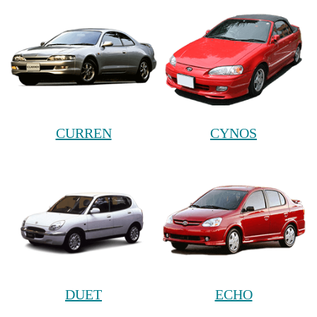
CURREN
CYNOS
DUET
ECHO