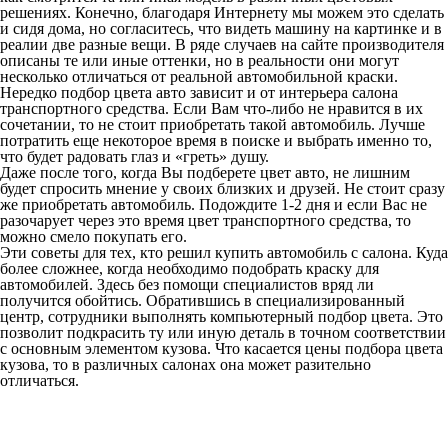
решениях. Конечно, благодаря Интернету мы можем это сделать
и сидя дома, но согласитесь, что видеть машину на картинке и в
реалии две разные вещи. В ряде случаев на сайте производителя
описаны те или иные оттенки, но в реальности они могут
несколько отличаться от реальной автомобильной краски.
Нередко подбор цвета авто зависит и от интерьера салона
транспортного средства. Если Вам что-либо не нравится в их
сочетании, то не стоит приобретать такой автомобиль. Лучше
потратить еще некоторое время в поиске и выбрать именно то,
что будет радовать глаз и «греть» душу.
Даже после того, когда Вы подберете цвет авто, не лишним
будет спросить мнение у своих близких и друзей. Не стоит сразу
же приобретать автомобиль. Подождите 1-2 дня и если Вас не
разочарует через это время цвет транспортного средства, то
можно смело покупать его.
Эти советы для тех, кто решил купить автомобиль с салона. Куда
более сложнее, когда необходимо подобрать краску для
автомобилей. Здесь без помощи специалистов вряд ли
получится обойтись. Обратившись в специализированный
центр, сотрудники выполнять компьютерный подбор цвета. Это
позволит подкрасить ту или иную деталь в точном соответствии
с основным элементом кузова. Что касается
цены подбора цвета
кузова, то в различных салонах она может разительно
отличаться.