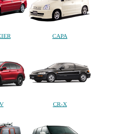
IER
CAPA
V
CR-X