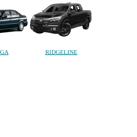
AGA
RIDGELINE
WGN
STREAM