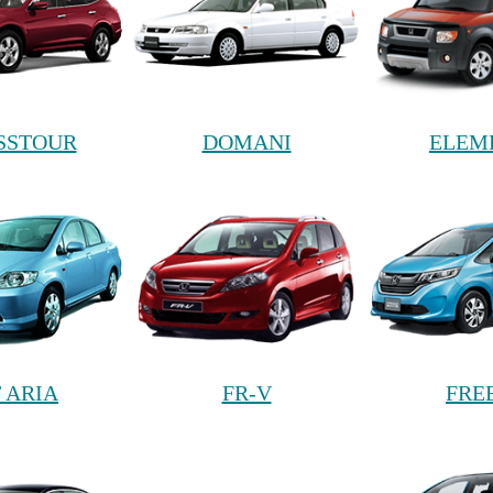
SSTOUR
DOMANI
ELEM
T ARIA
FR-V
FRE