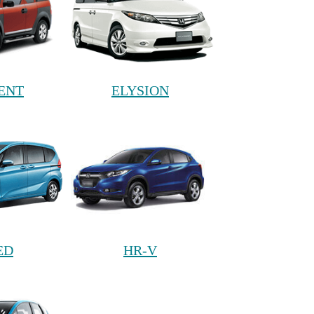
ENT
ELYSION
ED
HR-V