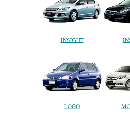
INSIGHT
IN
LOGO
MO