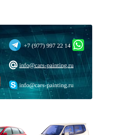
+7 (977) 997 22 14
info@cars-painting.ru
info@cars-painting.ru