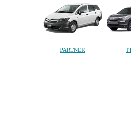
PARTNER
P
S2000
S