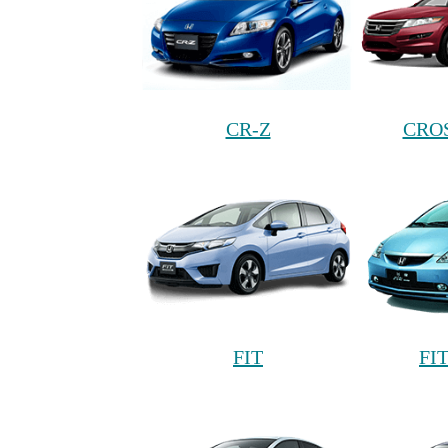
CR-Z
CRO
FIT
FI