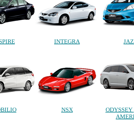
SPIRE
INTEGRA
JAZ
BILIO
NSX
ODYSSEY 
AMER