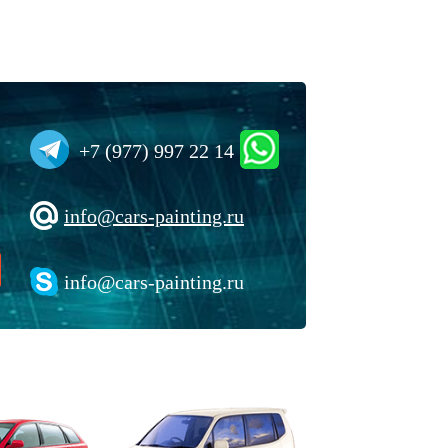
+7 (977) 997 22 14
info@cars-painting.ru
info@cars-painting.ru