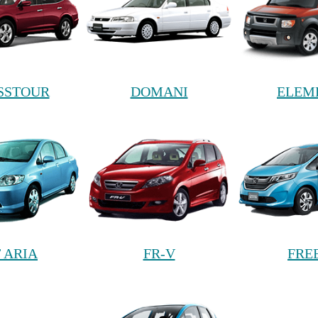
SSTOUR
DOMANI
ELEM
T ARIA
FR-V
FRE