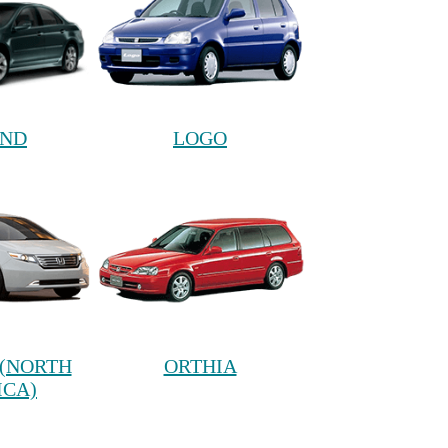
END
LOGO
(NORTH
ORTHIA
ICA)