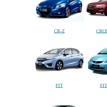
CR-Z
CRO
FIT
FI