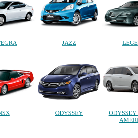
TEGRA
JAZZ
LEG
NSX
ODYSSEY
ODYSSEY 
AMER