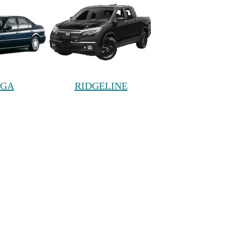
AGA
RIDGELINE
WGN
STREAM