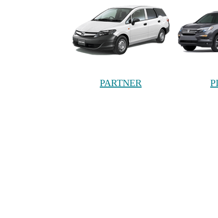
PARTNER
P
S2000
S