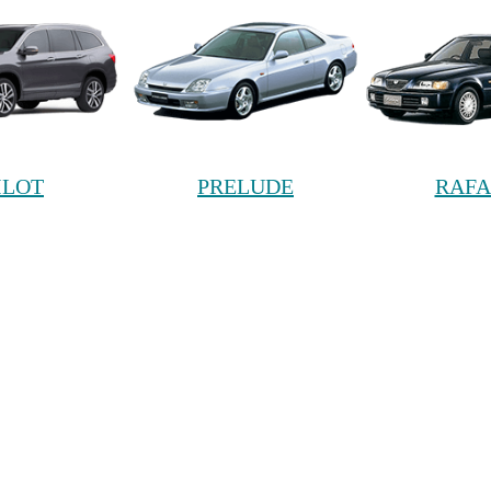
ILOT
PRELUDE
RAF
ABER
SHUTTLE
STEP