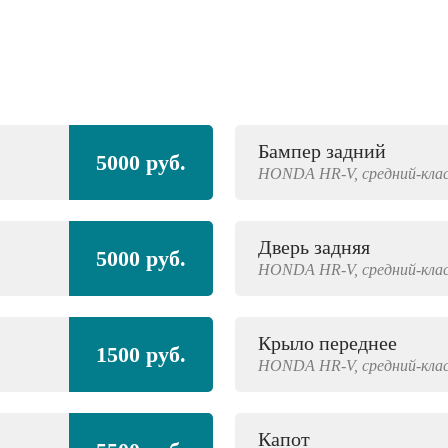
Бампер задний
5000 руб.
HONDA
HR-V,
средний-кла
Дверь задняя
5000 руб.
HONDA
HR-V,
средний-кла
Крыло переднее
1500 руб.
HONDA
HR-V,
средний-кла
Капот