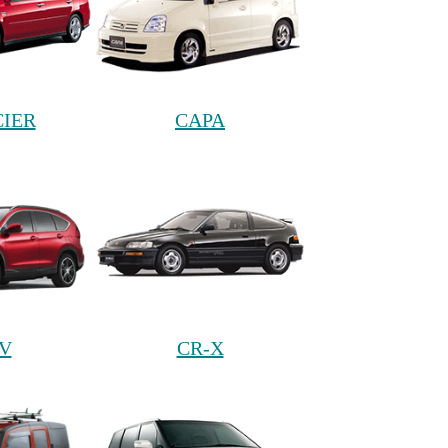
IER
CAPA
V
CR-X