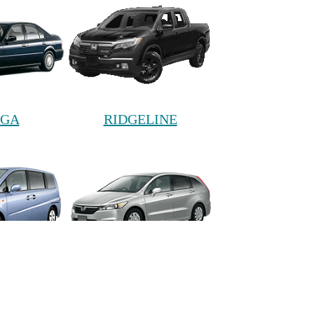
AGA
RIDGELINE
WGN
STREAM