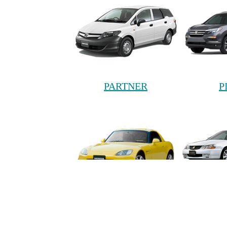
PARTNER
P
S2000
S