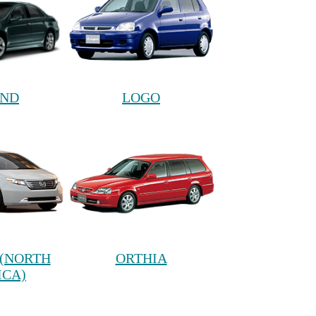
END
LOGO
(NORTH
ORTHIA
ICA)