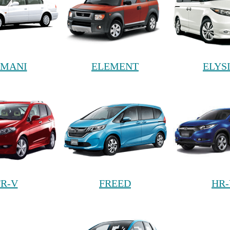
MANI
ELEMENT
ELYS
FR-V
FREED
HR-