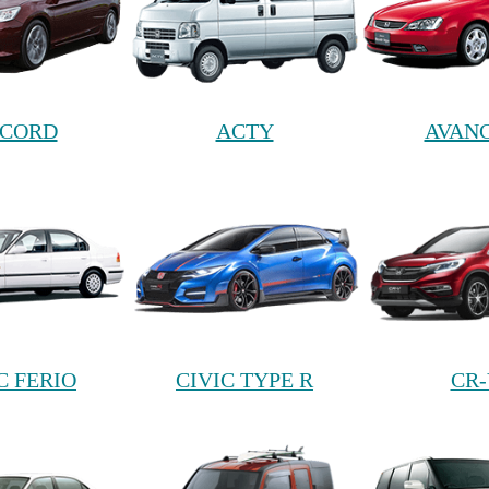
CORD
ACTY
AVANC
C FERIO
CIVIC TYPE R
CR-