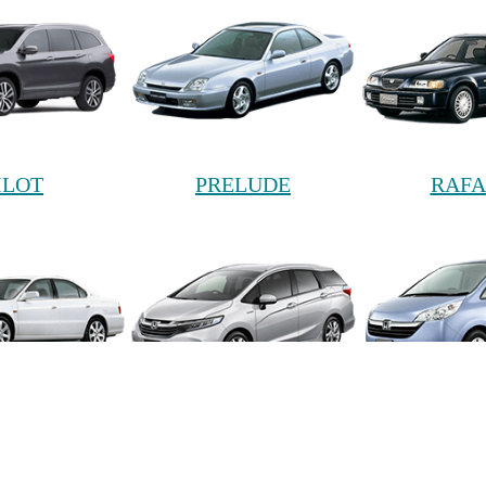
ILOT
PRELUDE
RAF
ABER
SHUTTLE
STEP