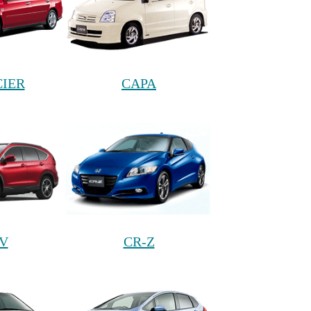
IER
CAPA
V
CR-Z