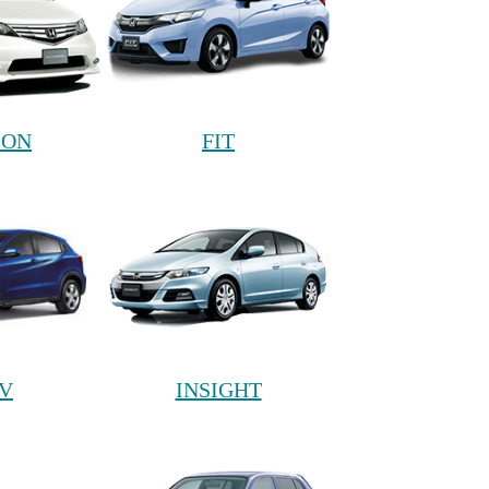
ION
FIT
V
INSIGHT