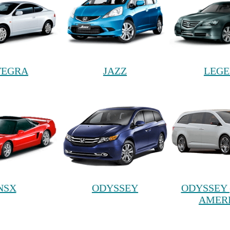
TEGRA
JAZZ
LEG
NSX
ODYSSEY
ODYSSEY 
AMER