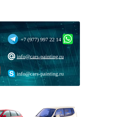
+7 (977) 997 22 14
info@cars-painting.ru
info@cars-painting.ru