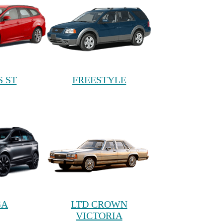
 ST
FREESTYLE
GA
LTD CROWN
VICTORIA