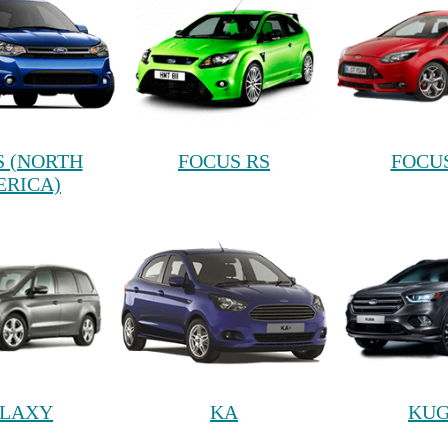
S (NORTH
FOCUS RS
FOCUS
RICA)
LAXY
KA
KU