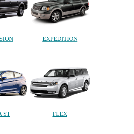
SION
EXPEDITION
A ST
FLEX