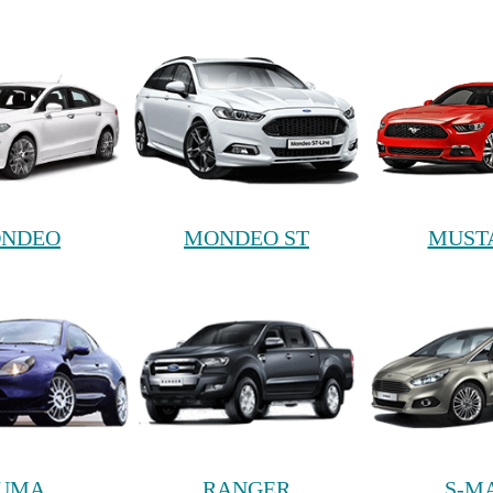
NDEO
MONDEO ST
MUST
UMA
RANGER
S-M