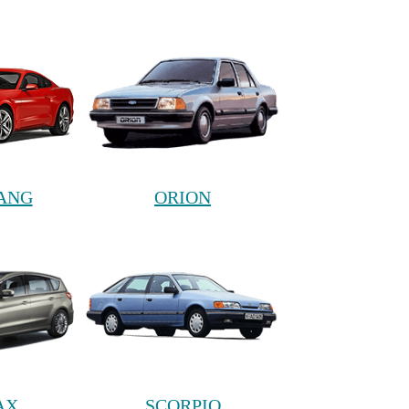
ANG
ORION
AX
SCORPIO