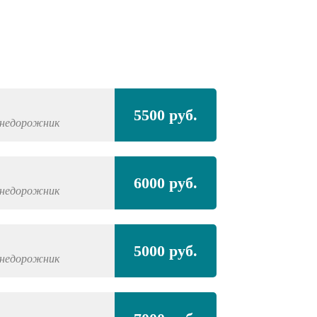
Полная покра
5500 руб.
недорожник
FORD
Explorer S
Полная покра
6000 руб.
проёмами
недорожник
FORD
Explorer S
5000 руб.
недорожник