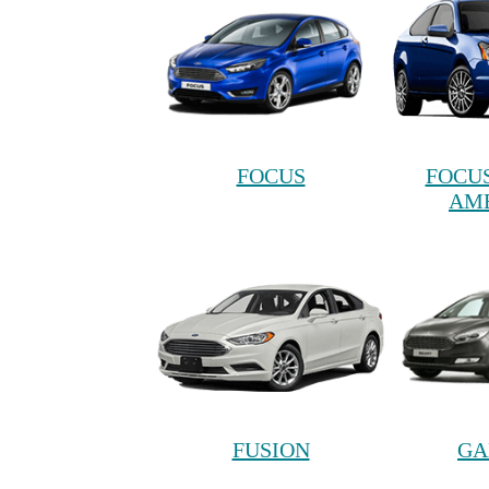
FOCUS
FOCU
AME
FUSION
GA