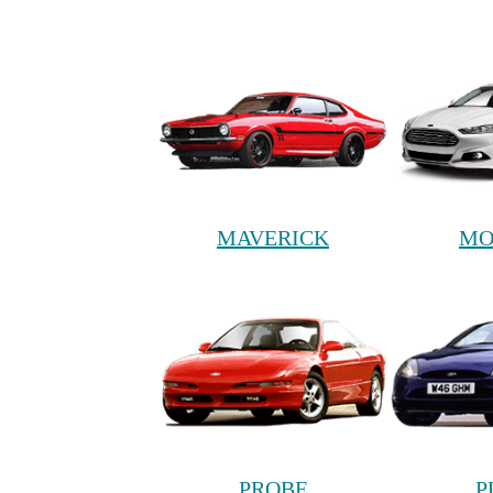
MAVERICK
MO
PROBE
P