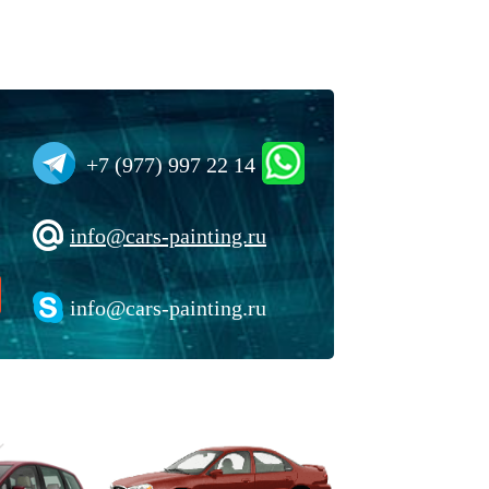
+7 (977) 997 22 14
info@cars-painting.ru
info@cars-painting.ru