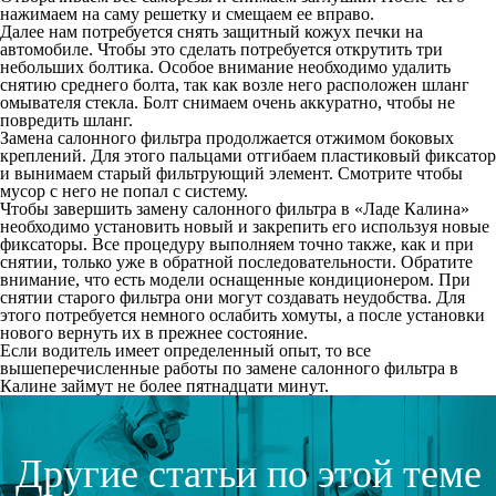
нажимаем на саму решетку и смещаем ее вправо.
Далее нам потребуется снять защитный кожух печки на
автомобиле. Чтобы это сделать потребуется открутить три
небольших болтика. Особое внимание необходимо удалить
снятию среднего болта, так как возле него расположен шланг
омывателя стекла. Болт снимаем очень аккуратно, чтобы не
повредить шланг.
Замена салонного фильтра
продолжается отжимом боковых
креплений. Для этого пальцами отгибаем пластиковый фиксатор
и вынимаем старый фильтрующий элемент. Смотрите чтобы
мусор с него не попал с систему.
Чтобы завершить
замену салонного фильтра в «Ладе Калина»
необходимо установить новый и закрепить его используя новые
фиксаторы. Все процедуру выполняем точно также, как и при
снятии, только уже в обратной последовательности. Обратите
внимание, что есть модели оснащенные кондиционером. При
снятии старого фильтра они могут создавать неудобства. Для
этого потребуется немного ослабить хомуты, а после установки
нового вернуть их в прежнее состояние.
Если водитель имеет определенный опыт, то все
вышеперечисленные работы по
замене салонного фильтра в
Калине
займут не более пятнадцати минут.
Другие статьи по этой теме