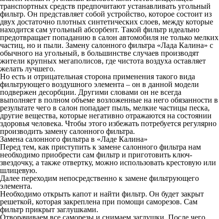
транспортных средств предпочитают устанавливать угольный
фильтр. Он представляет собой устройство, которое состоит из
двух достаточно плотных синтетических слоев, между которые
находится сам угольный абсорбент. Такой фильтр идеально
предотвращает попаданию в салон автомобиля не только мелких
частиц, но и пыли.
Замену салонного фильтра «Лада Калина»
с
обычного на угольный, в большинстве случаев производят
жители крупных мегаполисов, где чистота воздуха оставляет
желать лучшего.
Но есть и отрицательная сторона применения такого вида
фильтрующего воздушного элемента – он в данной модели
подвержен десорбции. Другими словами он не всегда
выполняет в полном объеме возложенные на него обязанности в
результате чего в салон попадает пыль, мелкие частицы песка,
другие вещества, которые негативно отражаются на состоянии
здоровья человека. Чтобы этого избежать потребуется регулярно
производить замену салонного фильтра.
Замена салонного фильтра в «Ладе Калина»
Перед тем, как приступить к
замене салонного фильтра
нам
необходимо приобрести сам фильтр и приготовить ключ-
звездочку, а также отвертку, можно использовать крестовую или
шлицевую.
Далее переходим непосредственно к замене фильтрующего
элемента.
Необходимо открыть капот и найти фильтр. Он будет закрыт
решеткой, которая закреплена при помощи саморезов. Сам
фильтр прикрыт заглушками.
Отворачиваем все саморезы и снимаем заглушки. После чего