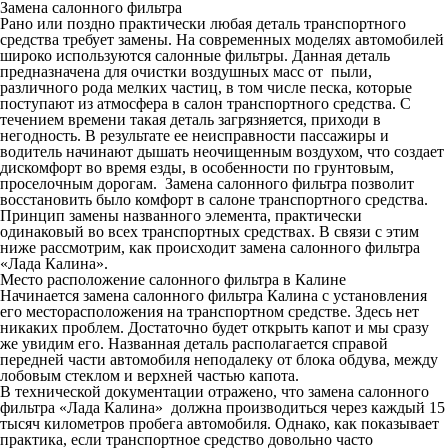
Замена салонного фильтра
Рано или поздно практически любая деталь транспортного
средства требует замены. На современных моделях автомобилей
широко используются салонные фильтры. Данная деталь
предназначена для очистки воздушных масс от пыли,
различного рода мелких частиц, в том числе песка, которые
поступают из атмосфера в салон транспортного средства. С
течением времени такая деталь загрязняется, приходи в
негодность. В результате ее неисправности пассажиры и
водитель начинают дышать неочищенным воздухом, что создает
дискомфорт во время езды, в особенности по грунтовым,
проселочным дорогам.
Замена салонного фильтра
позволит
восстановить было комфорт в салоне транспортного средства.
Принцип замены названного элемента, практически
одинаковый во всех транспортных средствах. В связи с этим
ниже рассмотрим, как происходит
замена салонного фильтра
«Лада Калина»
.
Место расположение салонного фильтра в Калине
Начинается
замена салонного фильтра Калина
с установления
его месторасположения на транспортном средстве. Здесь нет
никаких проблем. Достаточно будет открыть капот и мы сразу
же увидим его. Названная деталь располагается справой
передней части автомобиля неподалеку от блока обдува, между
лобовым стеклом и верхней частью капота.
В технической документации отражено, что
замена салонного
фильтра «Лада Калина»
должна производиться через каждый 15
тысяч километров пробега автомобиля. Однако, как показывает
практика, если транспортное средство довольно часто