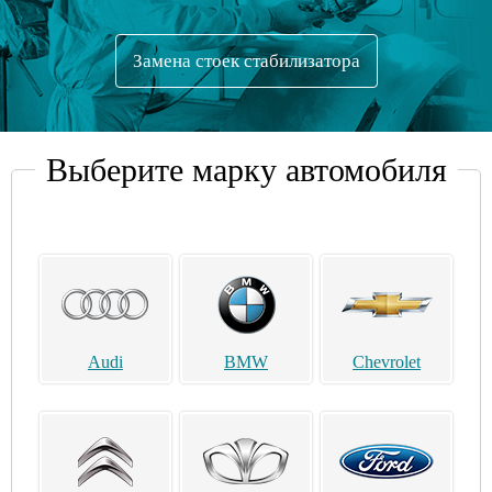
Замена стоек стабилизатора
Выберите марку автомобиля
Audi
BMW
Chevrolet