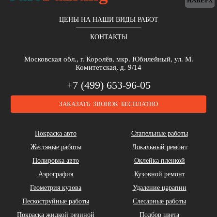
НАВЕРХ
ЦЕНЫ НА НАШИ ВИДЫ РАБОТ
КОНТАКТЫ
Brilliance
Buick
BYD
Московская обл., г. Королёв, мкр. Юбилейный, ул. М.
Комитетская, д. 9/14
+7 (499) 653-96-05
ЗАКАЗАТЬ ЗВОНОК БЕСПЛАТНО
Cadillac
Chery
Chrysler
Покраска авто
Стапельные работы
Жестяные работы
Локальный ремонт
Полировка авто
Оклейка пленкой
Аэрография
Кузовной ремонт
Геометрия кузова
Удаление царапин
Daihatsu
DeLorean
Dodge
Пескоструйные работы
Слесарные работы
Покраска жидкой резиной
Подбор цвета