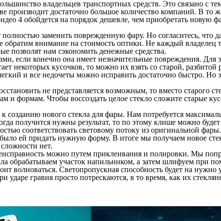
большинство владельцев транспортных средств. Это связано с т
ве
производит достаточно большое количество компаний. В то 
ндео 4
обойдется на порядок дешевле, чем приобретать новую фа
полностью заменить поврежденную фару. Но согласитесь, что да
йте обратим внимание на стоимость оптики. Не каждый владелец 
рые позволят нам сэкономить денежные средства.
ми, если конечно она имеет незначительные повреждения. Для 
ает некоторых кусочков, то можно их взять со старой, разбитой
егкий и все недочеты можно исправить достаточно быстро. Но эт
восстановить не представляется возможным, то вместо старого ст
ерам и формам. Чтобы воссоздать целое стекло сложите старые к
 к созданию нового стекла для фары. Нам потребуется максимал
огда получится нужны результат, то по этому клише можно будет
ностью соответствовать световому потоку из оригинальной фары.
 было ей придать нужную форму. В итоге мы получаем новое сте
 сложности нет.
 неисправность можно путем приклеивания и полировки. Мы попр
ла обрабатываем участок напильником, а затем шлифуем при пом
тоит волноваться. Светопропускная способность будет на нужно 
и ударе гравия просто потрескаются, в то время, как их стеклян