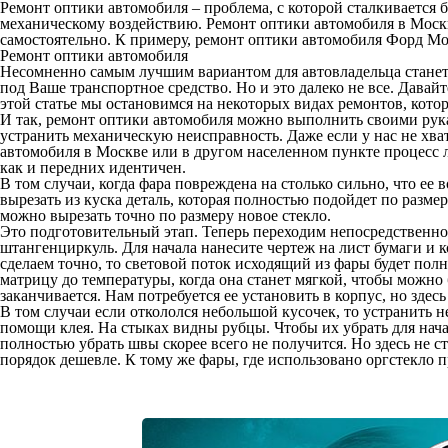
Ремонт оптики автомобиля
– проблема, с которой сталкивается 
механическому воздействию.
Ремонт оптики автомобиля в Моск
самостоятельно. К примеру,
ремонт оптики автомобиля Форд Мо
Ремонт оптики автомобиля
Несомненно самым лучшим вариантом для автовладельца станет 
под Ваше транспортное средство. Но и это далеко не все. Дава
этой статье мы остановимся на некоторых видах ремонтов, кото
И так, ремонт оптики автомобиля можно выполнить своими рука
устранить механическую неисправность. Даже если у нас не хват
автомобиля в Москве или в другом населенном пункте процесс л
как и передних идентичен.
В том случаи, когда фара повреждена на столько сильно, что ее 
вырезать из куска деталь, которая полностью подойдет по разм
можно вырезать точно по размеру новое стекло.
Это подготовительный этап. Теперь переходим непосредственно
штангенциркуль. Для начала нанесите чертеж на лист бумаги и к
сделаем точно, то световой поток исходящий из фары будет пол
матрицу до температуры, когда она станет мягкой, чтобы можно
заканчивается. Нам потребуется ее установить в корпус, но здесь
В том случаи если откололся небольшой кусочек, то устранить
помощи клея. На стыках видны рубцы. Чтобы их убрать для нача
полностью убрать швы скорее всего не получится. Но здесь не с
порядок дешевле. К тому же фары, где использовано оргстекло пр