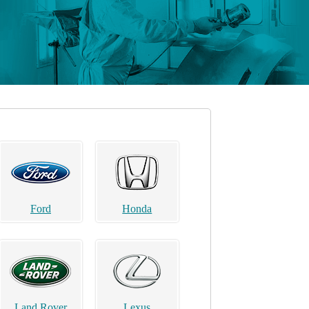
Ford
Honda
Land Rover
Lexus