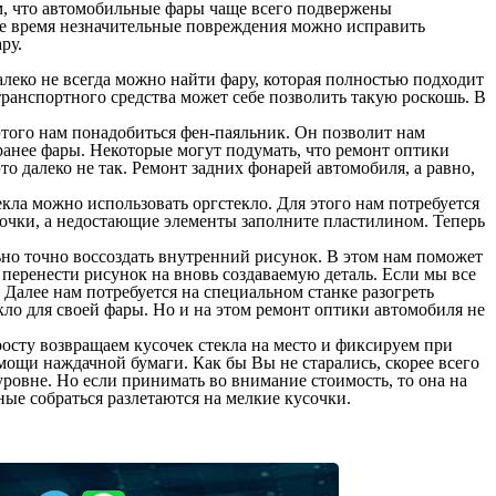
ем, что автомобильные фары чаще всего подвержены
же время незначительные повреждения можно исправить
ру.
леко не всегда можно найти фару, которая полностью подходит
транспортного средства может себе позволить такую роскошь. В
этого нам понадобиться фен-паяльник. Он позволит нам
 ранее фары. Некоторые могут подумать, что ремонт оптики
о далеко не так. Ремонт задних фонарей автомобиля, а равно,
екла можно использовать оргстекло. Для этого нам потребуется
усочки, а недостающие элементы заполните пластилином. Теперь
ьно точно воссоздать внутренний рисунок. В этом нам поможет
 перенести рисунок на вновь создаваемую деталь. Если мы все
 Далее нам потребуется на специальном станке разогреть
кло для своей фары. Но и на этом ремонт оптики автомобиля не
осту возвращаем кусочек стекла на место и фиксируем при
ощи наждачной бумаги. Как бы Вы не старались, скорее всего
уровне. Но если принимать во внимание стоимость, то она на
ные собраться разлетаются на мелкие кусочки.