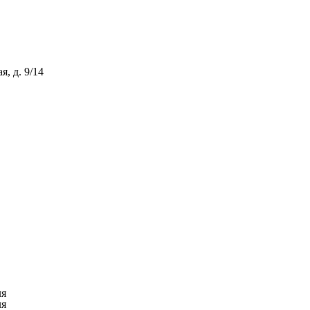
, д. 9/14
ля
ля