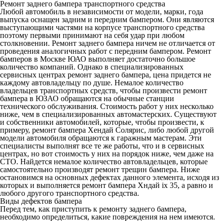
Ремонт заднего бампера транспортного средства
Любой автомобиль в независимости от модели, марки, года
выпуска оснащен задним и передним бампером. Они являются
выступающими частями на корпусе транспортного средства
поэтому первыми принимают на себя удар при любом
столкновении.
Ремонт заднего бампера
ничем не отличается от
проведения аналогичных работ с передним бампером.
Ремонт
бамперов в Москве ЮАО
выполняет достаточно большое
количество компаний. Однако в специализированных
сервисных центрах
ремонт заднего бампера, цена
придется не
каждому автовладельцу по душе. Немалое количество
владельцев транспортных средств, чтобы произвести ремонт
бампера в ЮЗАО обращаются на обычные станции
технического обслуживания. Стоимость работ у них несколько
ниже, чем в специализированных автомастерских. Существуют
и собственники автомобилей, которые, чтобы произвести, к
примеру, ремонт бампера Хендай Солярис, либо любой другой
модели автомобиля обращаются к гаражным мастерам. Эти
специалисты выполнят все те же работы, что и в сервисных
центрах, но вот стоимость у них на порядок ниже, чем даже на
СТО. Найдется немалое количество автовладельцев, которые
самостоятельно производят ремонт трещин бампера. Ниже
остановимся на основных дефектах данного элемента, исходя из
которых и выполняется ремонт бампера Хндай ix 35, а равно и
любого другого транспортного средства.
Виды дефектов бампера
Перед тем, как приступить к ремонту заднего бампера,
необходимо определиться, какие повреждения на нем имеются.