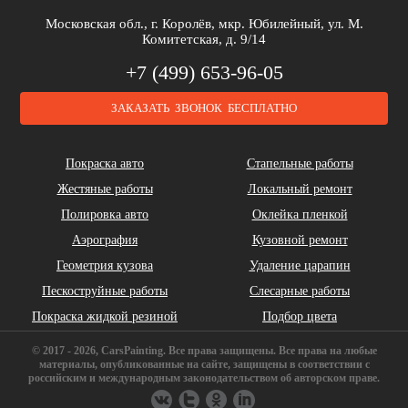
Brilliance
Buick
BYD
Московская обл., г. Королёв, мкр. Юбилейный, ул. М.
Комитетская, д. 9/14
+7 (499) 653-96-05
ЗАКАЗАТЬ ЗВОНОК БЕСПЛАТНО
Cadillac
Chery
Chrysler
Покраска авто
Стапельные работы
Жестяные работы
Локальный ремонт
Полировка авто
Оклейка пленкой
Аэрография
Кузовной ремонт
Геометрия кузова
Удаление царапин
Daihatsu
DeLorean
Dodge
Пескоструйные работы
Слесарные работы
Покраска жидкой резиной
Подбор цвета
© 2017 - 2026, CarsPainting. Все права защищены. Все права на любые
материалы, опубликованные на сайте, защищены в соответствии с
российским и международным законодательством об авторском праве.
FAW
Ferrari
Fiat