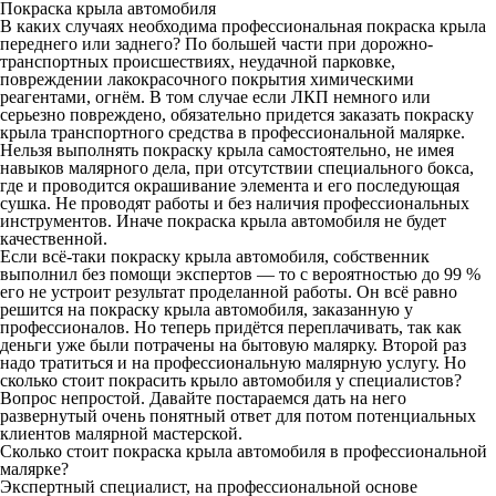
Покраска крыла автомобиля
В каких случаях необходима профессиональная
покраска крыла
переднего или заднего? По большей части при дорожно-
транспортных происшествиях, неудачной парковке,
повреждении лакокрасочного покрытия химическими
реагентами, огнём. В том случае если ЛКП немного или
серьезно повреждено, обязательно придется заказать покраску
крыла транспортного средства в профессиональной малярке.
Нельзя выполнять покраску крыла самостоятельно, не имея
навыков малярного дела, при отсутствии специального бокса,
где и проводится окрашивание элемента и его последующая
сушка. Не проводят работы и без наличия профессиональных
инструментов. Иначе покраска крыла автомобиля не будет
качественной.
Если всё-таки покраску крыла автомобиля, собственник
выполнил без помощи экспертов — то с вероятностью до 99 %
его не устроит результат проделанной работы. Он всё равно
решится на покраску крыла автомобиля, заказанную у
профессионалов. Но теперь придётся переплачивать, так как
деньги уже были потрачены на бытовую малярку. Второй раз
надо тратиться и на профессиональную малярную услугу. Но
сколько стоит покрасить крыло автомобиля у специалистов?
Вопрос непростой. Давайте постараемся дать на него
развернутый очень понятный ответ для потом потенциальных
клиентов малярной мастерской.
Сколько стоит покраска крыла автомобиля в профессиональной
малярке?
Экспертный специалист, на профессиональной основе