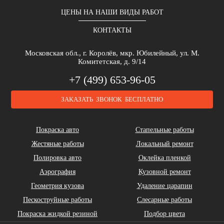
ЦЕНЫ НА НАШИ ВИДЫ РАБОТ
КОНТАКТЫ
Brilliance
Buick
BYD
Московская обл., г. Королёв, мкр. Юбилейный, ул. М.
Комитетская, д. 9/14
+7 (499) 653-96-05
ЗАКАЗАТЬ ЗВОНОК БЕСПЛАТНО
Cadillac
Chery
Chrysler
Покраска авто
Стапельные работы
Жестяные работы
Локальный ремонт
Полировка авто
Оклейка пленкой
Аэрография
Кузовной ремонт
Геометрия кузова
Удаление царапин
Daihatsu
DeLorean
Dodge
Пескоструйные работы
Слесарные работы
Покраска жидкой резиной
Подбор цвета