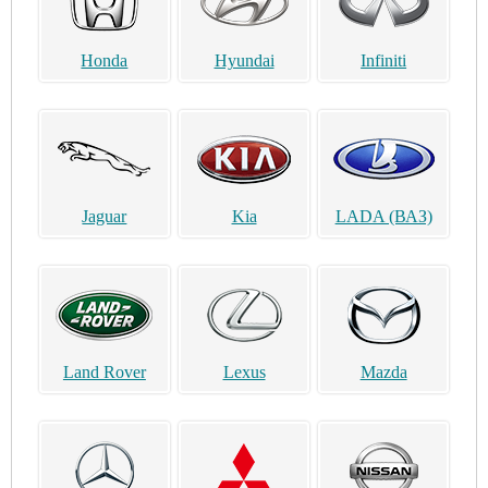
Honda
Hyundai
Infiniti
Jaguar
Kia
LADA (ВАЗ)
Land Rover
Lexus
Mazda