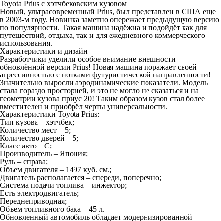
Toyota Prius с хэтчбековским кузовом
Новый, ультрасовременный Prius, был представлен в США еще
в 2003-м году. Новинка заметно опережает предыдущую версию
по популярности. Такая машина надёжна и подойдёт как для
путешествий, отдыха, так и для ежедневного коммерческого
использования.
Характеристики и дизайн
Разработчики уделили особое внимание внешности
обновлённой версии Prius! Новая машина поражает своей
агрессивностью с нотками футуристической направленности!
Значительно выросли аэродинамические показатели. Модель
стала гораздо просторней, и это не могло не сказаться и на
геометрии кузова приус 20! Таким образом кузов стал более
вместителен и приобрёл черты универсальности.
Характеристики Toyota Prius:
Тип кузова – хэтчбек;
Количество мест – 5;
Количество дверей – 5;
Класс авто – С;
Производитель – Япония;
Руль – справа;
Объем двигателя – 1497 куб. см.;
Двигатель располагается – спереди, поперечно;
Система подачи топлива – инжектор;
Есть электродвигатель;
Переднеприводная;
Объем топливного бака – 45 л.
Обновленный автомобиль обладает модернизированной