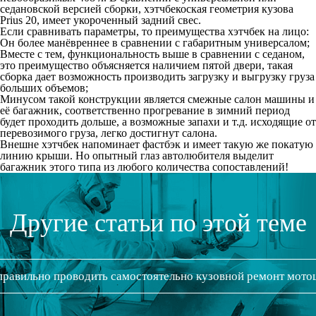
седановской версией сборки, хэтчбекоская геометрия кузова
Prius 20, имеет укороченный задний свес.
Если сравнивать параметры, то преимущества хэтчбек на лицо:
Он более манёвреннее в сравнении с габаритным универсалом;
Вместе с тем, функциональность выше в сравнении с седаном,
это преимущество объясняется наличием пятой двери, такая
сборка дает возможность производить загрузку и выгрузку груза
больших объемов;
Минусом такой конструкции является смежные салон машины и
её багажник, соответственно прогревание в зимний период
будет проходить дольше, а возможные запахи и т.д. исходящие от
перевозимого груза, легко достигнут салона.
Внешне хэтчбек напоминает фастбэк и имеет такую же покатую
линию крыши. Но опытный глаз автолюбителя выделит
багажник этого типа из любого количества сопоставлений!
Другие статьи по этой теме
правильно проводить самостоятельно кузовной ремонт мото