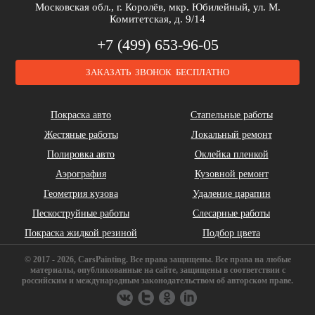
Московская обл., г. Королёв, мкр. Юбилейный, ул. М.
Комитетская, д. 9/14
+7 (499) 653-96-05
ЗАКАЗАТЬ ЗВОНОК БЕСПЛАТНО
Cadillac
Chery
Chrysler
Покраска авто
Стапельные работы
Жестяные работы
Локальный ремонт
Полировка авто
Оклейка пленкой
Аэрография
Кузовной ремонт
Геометрия кузова
Удаление царапин
Daihatsu
DeLorean
Dodge
Пескоструйные работы
Слесарные работы
Покраска жидкой резиной
Подбор цвета
© 2017 - 2026, CarsPainting. Все права защищены. Все права на любые
материалы, опубликованные на сайте, защищены в соответствии с
российским и международным законодательством об авторском праве.
FAW
Ferrari
Fiat