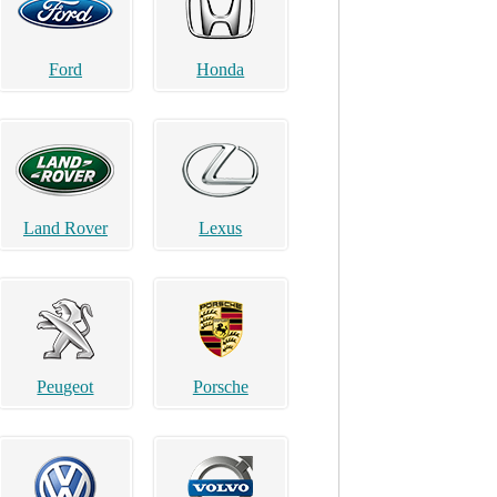
Ford
Honda
Land Rover
Lexus
Peugeot
Porsche