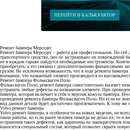
ПЕРЕЙТИ В КАЛЬКУЛЯТОР
Ремонт бампера Мерседес
Ремонт бампера Мерседес
– работа для профессионалов. По сей 
транспортного средства, оно не застраховано он повреждений б
не в каждом гараже найдутся необходимые инструменты. Конечн
приобретать, а это связано с дополнительными финансовыми зат
грузом. Не исключена возможность, что в ходе ремонта бампера
внимание, что названный элемент производится из высококачес
Ремонт бампера Фольксваген Поло
Фольксваген Поло, ремонт бампера самостоятельно вызовет нем
устранить любые дефекты на названном элементе. При проведени
бампера, которая включает в себя и монтаж кожуха бампера. Не
проведения ремонта бампера Фольксваген Поло. Но если не знат
вид данной детали будет достаточно проблематично. К тому же 
Volvo ремонт бампера
Volvo ремонт бампера, в особенности на новых моделях, не все
такие работы, но если ранее человек никогда не делал их, то 
устранения таких дефектов, как царапины на лакокрасочном покр
наносится специальный состав, который позволит скрыть повре