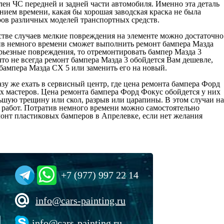
лен ЧС передней и задней части автомобиля. Именно эта деталь
нием времени, какая бы хорошая заводская краска не была
еров различных моделей транспортных средств.
стве случаев мелкие повреждения на элементе можно достаточно
тив немного времени сможет выполнить ремонт бампера Мазда
ерьезные повреждения, то отремонтировать бампер Мазда 3
то не всегда ремонт бампера Мазда 3 обойдется Вам дешевле,
 бампера Мазда СХ 5 или заменить его на новый.
азу же ехать в сервисный центр, где цена ремонта бампера Форд
х мастеров. Цена ремонта бампера Форд Фокус обойдется у них
ьшую трещину или скол, разрыв или царапины. В этом случаи на
 работ. Потратив немного времени можно самостоятельно
монт пластиковых бамперов в Апрелевке, если нет желания
+7 (977) 997 22 14
info@cars-painting.ru
info@cars-painting.ru