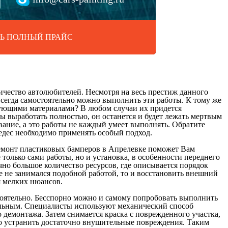
Ь ПОЛНЫЙ ПРАЙС
ичество автолюбителей. Несмотря на весь престиж данного
всегда самостоятельно можно выполнить эти работы. К тому же
твующими материалами? В любом случаи их придется
ы выработать полностью, он останется и будет лежать мертвым
вание, а это работы не каждый умеет выполнять. Обратите
седес необходимо применять особый подход.
Ремонт пластиковых бамперов в Апрелевке поможет Вам
олько сами работы, но и установка, в особенности переднего
но большое количество ресурсов, где описывается порядок
е не занимался подобной работой, то и восстановить внешний
я мелких нюансов.
стоятельно. Бесспорно можно и самому попробовать выполнить
ательным. Специалисты используют механический способ
 демонтажа. Затем снимается краска с поврежденного участка,
но устранить достаточно внушительные повреждения. Таким