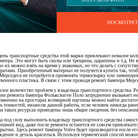
ПОСМОТРЕТ
день транспортные средства этой марки привлекают немалое кол
ампера. Это могут быть сколы или трещины, царапины и т.д. Не 
о их можно взять на время у знакомых, но что делать с сопутс
ратами. Приобретенный материал не получится купить так, чтоб
 Мерседеса не потребуется применять термосварку или ламиниро
твенного пластика. В связи с этим проводя ремонт бампера Мер
алое количество проблем у владельца транспортного средства. 
и ремонта бампера Фольксваген Поло затруднение вызывает не т
сомненно на просторах всемирной паутины можно найти достаточ
ь тонкостей, нюансов данной работы, если человек никогда ране
на таких ресурсах приведены лишь общие сведения, без описани
гда под силу выполнить владельцу транспортного средства само
и внешний вид, даже после ремонта останется не совсем привлек
ытии. Здесь ремонт бампера Volvo будет производится после его
ждение и деталь краситься. Используя термический способ мож