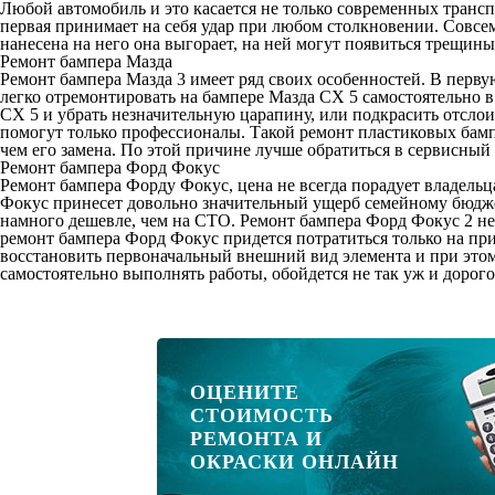
Любой автомобиль и это касается не только современных трансп
первая принимает на себя удар при любом столкновении. Совсем
нанесена на него она выгорает, на ней могут появиться трещин
Ремонт бампера Мазда
Ремонт бампера Мазда 3
имеет ряд своих особенностей. В перву
легко отремонтировать на бампере Мазда СХ 5 самостоятельно 
СХ 5 и убрать незначительную царапину, или подкрасить отслои
помогут только профессионалы. Такой ремонт пластиковых бамп
чем его замена. По этой причине лучше обратиться в сервисный
Ремонт бампера Форд Фокус
Ремонт бампера Форду Фокус, цена
не всегда порадует владельц
Фокус принесет довольно значительный ущерб семейному бюдже
намного дешевле, чем на СТО. Ремонт бампера Форд Фокус 2 не
ремонт бампера Форд Фокус придется потратиться только на пр
восстановить первоначальный внешний вид элемента и при этом 
самостоятельно выполнять работы, обойдется не так уж и дорого
ОЦЕНИТЕ
СТОИМОСТЬ
РЕМОНТА И
ОКРАСКИ ОНЛАЙН