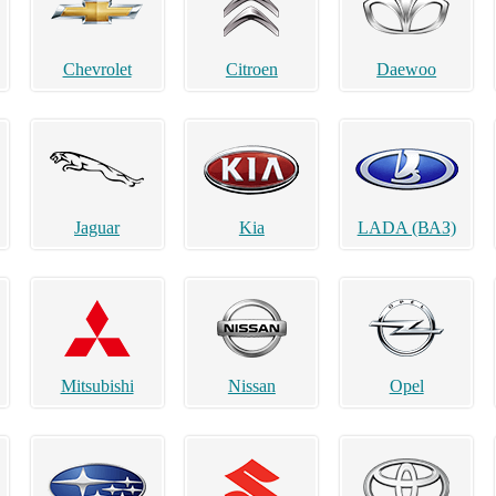
Chevrolet
Citroen
Daewoo
Jaguar
Kia
LADA (ВАЗ)
Mitsubishi
Nissan
Opel