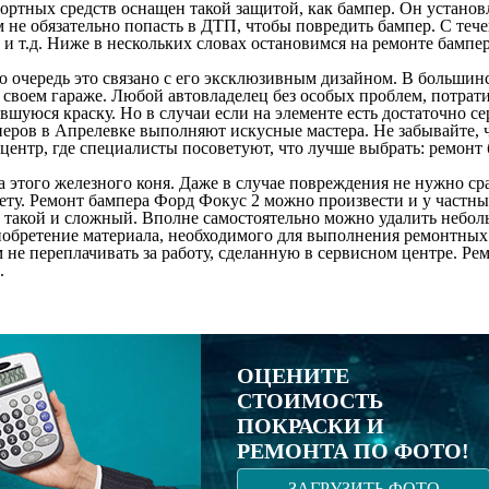
ортных средств оснащен такой защитой, как бампер. Он установ
 не обязательно попасть в ДТП, чтобы повредить бампер. С тече
ы и т.д. Ниже в нескольких словах остановимся на ремонте бамп
ю очередь это связано с его эксклюзивным дизайном. В большин
в своем гараже. Любой автовладелец без особых проблем, потра
вшуюся краску. Но в случаи если на элементе есть достаточно с
еров в Апрелевке выполняют искусные мастера. Не забывайте, ч
 центр, где специалисты посоветуют, что лучше выбрать: ремонт
а этого железного коня. Даже в случае повреждения не нужно ср
ту. Ремонт бампера Форд Фокус 2 можно произвести и у частны
 такой и сложный. Вполне самостоятельно можно удалить небол
иобретение материала, необходимого для выполнения ремонтных
не переплачивать за работу, сделанную в сервисном центре. Ре
.
ОЦЕНИТЕ
СТОИМОСТЬ
ПОКРАСКИ И
РЕМОНТА ПО ФОТО!
ЗАГРУЗИТЬ ФОТО