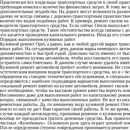
Практически все владельцы транспортных средств в своей прак
требующая немалого количества финансовых затрат. К тому же зд
дополнительные неудобства. На дороге могут возникнуть различ
далеко не всегда связаны с дорожно-транспортным происшестви
количество видов подобных работ. К примеру,
ремонт сколов на
водителя транспортного средства. Если сейчас Опель выпускает
транспортных средств. Такие обстоятельства всегда связаны с
это касается проведения капитального ремонта. Иногда его сто
Порядок выполнения кузовных работ
Кузовной ремонт Opel, а равно, как и любой другой марки тран
иных работ. На сегодняшний день данная марка немецкого авто
динамичностью и быстрой ездой. Довольно часто именно от быс
ремонт вмятин кузова автомобиля, чтобы восстановить его прив
устранить самостоятельно. В данном случае можно удалить вмяти
Кузовной ремонт автомобиля требует особого внимания. Не стои
эстетическим внешним видом транспортного средства, но и с бе
обращения на станцию технического обслуживания, в специали
определяются с наиболее подходящим вариантом выполнения работ
локальный ремонт вмятин на кузове автомобиля, ремонт сколов 
все необходимое, чтобы на высоком уровне качества вернуть п
Несомненно даже для выполнения работ по капитальному ремонту
вопрос, связанный с качество выполненных работ. Не все из ни
ремонтные работы. Да, по внешнему виду кузовной ремонт Опел
никто из них не даст Вам гарантии своей работы. В то же время
случае каждый автовладелец, принимая решение о кузовном рем
вообще не приходиться тратить денежные средства. Как прави
частных «Кулибиных». Основную роль здесь играет ценовой пока
После определения степени повреждения принимается решение о