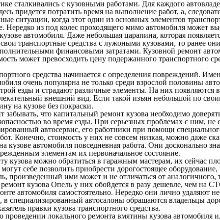
тике сталкивались с кузовными работами. Для каждого автовлад
есь придется потратить время на выполнение работ, а, следоват
ные ситуации, когда этот один из основных элементов транспор
е. Нередко из под колес проходящего мимо автомобиля может вы
 кузове автомобиля
. Даже небольшая царапина, которая появляет
 свои транспортные средства с лужоными кузовами, то ранее они
 дополнительными финансовыми затратами.
Кузовной ремонт авто
имость может превосходить цену подержанного транспортного сре
спортного средства начинается с определения повреждений. Име
мобиля очень популярна не только среди взрослой половины авт
трой езды и страдают различные элементы. На них появляются 
лекательный внешний вид. Если такой изъян небольшой по своим 
ну на кузове без покраски.
т забывать, что капитальный ремонт кузова необходимо доверят
зопасностью во время езды. При серьезных проблемах с ним, не 
зированный автосервис, его работники при помощи специальног
. Конечно, стоимость у них не совсем низкая, можно даже сказат
на кузове автомобиля повседневная работа. Они досконально зна
оврежденным элементам их первоначальное состояние.
 кузова можно обратиться в гаражным мастерам, их сейчас плод
х могут себе позволить приобрести дорогостоящее оборудование
ь, произведенный ими может и не отличаться от аналогичного,
, ремонт кузова Опель у них обойдется в разу дешевле, чем на 
онте автомобиля самостоятельно. Нередко они лично удаляют не
ло, в специализированный автосалоны обращаются владельцы до
затель правки кузова транспортного средства.
 проведении локального ремонта вмятины кузова автомобиля ил