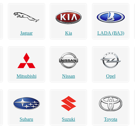
Jaguar
Kia
LADA (ВАЗ)
Mitsubishi
Nissan
Opel
Subaru
Suzuki
Toyota