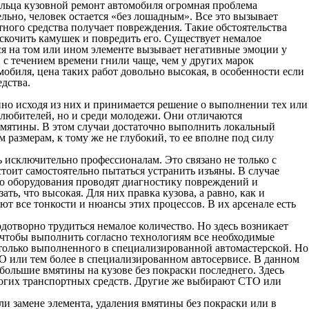
ельца
кузовной ремонт автомобиля
огромная проблема
ельно, человек остается «без лошадным». Все это вызывает
тного средства получает повреждения. Такие обстоятельства
скочить камушек и повредить его. Существует немалое
ся на том или ином элементе вызывает негативные эмоции у
 с течением времени гнили чаще, чем у других марок
мобиля, цена
таких работ довольно высокая, в особенности если
дства.
нно исходя из них и принимается решение о выполнении тех или
олюбителей, но и среди молодежи. Они отличаются
вмятины. В этом случаи достаточно выполнить локальный
размерам, к тому же не глубокий, то ее вполне под силу
ь исключительно профессионалам. Это связано не только с
стоит самостоятельно пытаться устранить изъяны. В случае
о оборудования проводят диагностику повреждений и
ь, что высокая. Для них правка кузова, а равно, как и
ют все тонкости и нюансы этих процессов. В их арсенале есть
отворно трудиться немалое количество. Но здесь возникает
, чтобы выполнить согласно технологиям все необходимые
 только выполненного в специализированной автомастерской. Но
СТО или тем более в специализированном автосервисе. В данном
большие вмятины на кузове без покраски последнего. Здесь
рогих транспортных средств. Другие же выбирают СТО или
и замене элемента, удаления вмятины без покраски или в