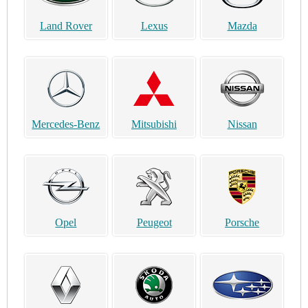
Land Rover
Lexus
Mazda
Mercedes-Benz
Mitsubishi
Nissan
Opel
Peugeot
Porsche