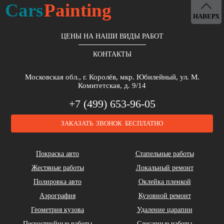
Cars
Painting
НАВЕРХ
ЦЕНЫ НА НАШИ ВИДЫ РАБОТ
КОНТАКТЫ
Brilliance
Buick
BYD
Московская обл., г. Королёв, мкр. Юбилейный, ул. М.
Комитетская, д. 9/14
+7 (499) 653-96-05
ЗАКАЗАТЬ ЗВОНОК БЕСПЛАТНО
Cadillac
Chery
Chrysler
Покраска авто
Стапельные работы
Жестяные работы
Локальный ремонт
Полировка авто
Оклейка пленкой
Аэрография
Кузовной ремонт
Геометрия кузова
Удаление царапин
Daihatsu
DeLorean
Dodge
Пескоструйные работы
Слесарные работы