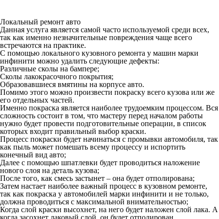
Локальный ремонт авто
Данная услуга является самой часто используемой среди всех,
так как именно незначительные повреждения чаще всего
встречаются на практике.
С помощью локального кузовного ремонта у машин марки
инфинити можно удалить следующие дефекты:
Различные сколы на бампере;
Сколы лакокрасочного покрытия;
Образовавшиеся вмятины на корпусе авто.
Помимо этого можно произвести покраску всего кузова или же
его отдельных частей.
Именно покраска является наиболее трудоемким процессом. Вся
сложность состоит в том, что мастеру перед началом работы
нужно будет провести подготовительные операции, в список
которых входит правильный выбор краски.
Процесс покраски будет начинаться с промывки автомобиля, так
как пыль может помешать всему процессу и испортить
конечный вид авто;
Далее с помощью шпатлевки будет проводиться наложение
нового слоя на деталь кузова;
После того, как смесь застынет – она будет отполирована;
Затем настает наиболее важный процесс в кузовном ремонте,
так как покраска у автомобилей марки инфинити и не только,
должна проводиться с максимальной внимательностью;
Когда слой краски высохнет, на него будет наложен слой лака. А
когда засохнет лаковый слой, он будет отполирован.