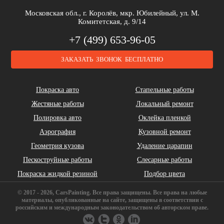
Brilliance
Buick
BYD
Московская обл., г. Королёв, мкр. Юбилейный, ул. М.
Комитетская, д. 9/14
+7 (499) 653-96-05
ЗАКАЗАТЬ ЗВОНОК БЕСПЛАТНО
Cadillac
Chery
Chrysler
Покраска авто
Стапельные работы
Жестяные работы
Локальный ремонт
Полировка авто
Оклейка пленкой
Аэрография
Кузовной ремонт
Геометрия кузова
Удаление царапин
Daihatsu
DeLorean
Dodge
Пескоструйные работы
Слесарные работы
Покраска жидкой резиной
Подбор цвета
© 2017 - 2026, CarsPainting. Все права защищены. Все права на любые
материалы, опубликованные на сайте, защищены в соответствии с
российским и международным законодательством об авторском праве.
FAW
Ferrari
Fiat