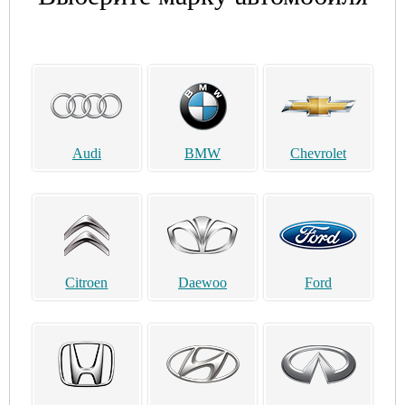
Audi
BMW
Chevrolet
Citroen
Daewoo
Ford