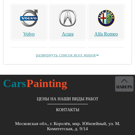
Volvo
Acura
Alfa Romeo
развернуть список всех марок
Alpina
Aston Martin
Bentley
Cars
Painting
НАВЕРХ
ЦЕНЫ НА НАШИ ВИДЫ РАБОТ
КОНТАКТЫ
Brilliance
Buick
BYD
Московская обл., г. Королёв, мкр. Юбилейный, ул. М.
Комитетская, д. 9/14