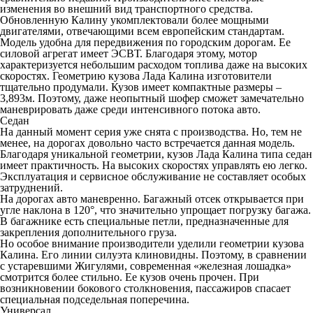
изменения во внешний вид транспортного средства.
Обновленную Калину укомплектовали более мощными
двигателями, отвечающими всем европейским стандартам.
Модель удобна для передвижения по городским дорогам. Ее
силовой агрегат имеет ЭСВТ. Благодаря этому, мотор
характеризуется небольшим расходом топлива даже на высоких
скоростях. Геометрию кузова Лада Калина изготовители
тщательно продумали. Кузов имеет компактные размеры –
3,893м. Поэтому, даже неопытный шофер сможет замечательно
маневрировать даже среди интенсивного потока авто.
Седан
На данный момент серия уже снята с производства. Но, тем не
менее, на дорогах довольно часто встречается данная модель.
Благодаря уникальной геометрии, кузов Лада Калина типа седан
имеет практичность. На высоких скоростях управлять ею легко.
Эксплуатация и сервисное обслуживание не составляет особых
затруднений.
На дорогах авто маневренно. Багажный отсек открывается при
угле наклона в 120°, что значительно упрощает погрузку багажа.
В багажнике есть специальные петли, предназначенные для
закрепления дополнительного груза.
Но особое внимание производители уделили геометрии кузова
Калина. Его линии силуэта клиновидны. Поэтому, в сравнении
с устаревшими Жигулями, современная «железная лошадка»
смотрится более стильно. Ее кузов очень прочен. При
возникновении бокового столкновения, пассажиров спасает
специальная подседельная поперечина.
Универсал