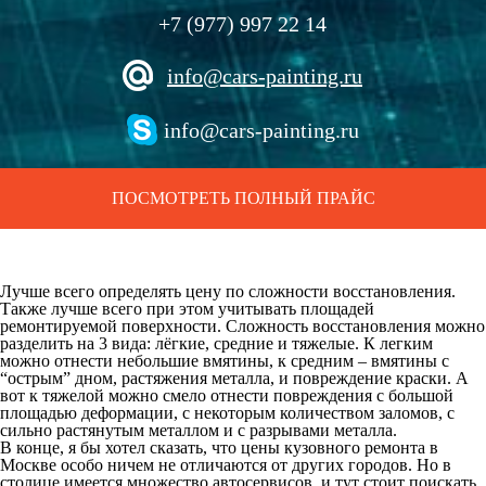
+7 (977) 997 22 14
info@cars-painting.ru
info@cars-painting.ru
ПОСМОТРЕТЬ ПОЛНЫЙ ПРАЙС
Лучше всего определять цену по сложности восстановления.
Также лучше всего при этом учитывать площадей
ремонтируемой поверхности. Сложность восстановления можно
разделить на 3 вида: лёгкие, средние и тяжелые. К легким
можно отнести небольшие вмятины, к средним – вмятины с
“острым” дном, растяжения металла, и повреждение краски. А
вот к тяжелой можно смело отнести повреждения с большой
площадью деформации, с некоторым количеством заломов, с
сильно растянутым металлом и с разрывами металла.
В конце, я бы хотел сказать, что цены кузовного ремонта в
Москве особо ничем не отличаются от других городов. Но в
столице имеется множество автосервисов, и тут стоит поискать