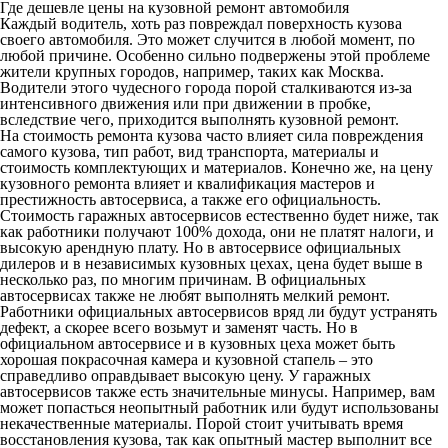
Где дешевле цены на кузовной ремонт автомобиля
Каждый водитель, хоть раз повреждал поверхность кузова
своего автомобиля. Это может случится в любой момент, по
любой причине. Особенно сильно подвержены этой проблеме
жители крупных городов, например, таких как Москва.
Водители этого чудесного города порой сталкиваются из-за
интенсивного движения или при движении в пробке,
вследствие чего, приходится выполнять кузовной ремонт.
На стоимость ремонта кузова часто влияет сила повреждения
самого кузова, тип работ, вид транспорта, материалы и
стоимость комплектующих и материалов. Конечно же, на цену
кузовного ремонта влияет и квалификация мастеров и
престижность автосервиса, а также его официальность.
Стоимость гаражных автосервисов естественно будет ниже, так
как работники получают 100% дохода, они не платят налоги, и
высокую арендную плату. Но в автосервисе официальных
дилеров и в независимых кузовных цехах, цена будет выше в
несколько раз, по многим причинам. В официальных
автосервисах также не любят выполнять мелкий ремонт.
Работники официальных автосервисов вряд ли будут устранять
дефект, а скорее всего возьмут и заменят часть. Но в
официальном автосервисе и в кузовных цеха может быть
хорошая покрасочная камера и кузовной стапель – это
справедливо оправдывает высокую цену. У гаражных
автосервисов также есть значительные минусы. Например, вам
может попасться неопытный работник или будут использованы
некачественные материалы. Порой стоит учитывать время
восстановления кузова, так как опытный мастер выполнит все