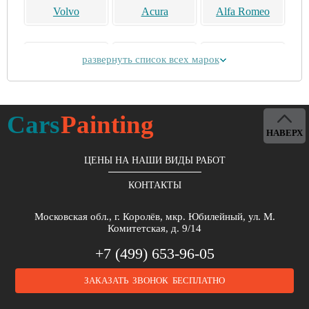
Volvo
Acura
Alfa Romeo
развернуть список всех марок
Alpina
Aston Martin
Bentley
Cars
Painting
НАВЕРХ
ЦЕНЫ НА НАШИ ВИДЫ РАБОТ
КОНТАКТЫ
Brilliance
Buick
BYD
Московская обл., г. Королёв, мкр. Юбилейный, ул. М.
Комитетская, д. 9/14
+7 (499) 653-96-05
ЗАКАЗАТЬ ЗВОНОК БЕСПЛАТНО
Cadillac
Chery
Chrysler