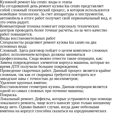
Кузовной ремонт kia cerato: виды и этапы
На сегодняшний день ремонт кузова kia cerato представляет
собой сложный технический процесс, в котором используются
новейшие технологии. За счет аппаратуры и инструментов,
автомобиль в итоге работ получает свой первоначальный вид, и
это очень радует.
Компьютерная техника помогает персоналу технических
центров проводить более точные расчеты, из-за чего качество
работ повышается.
Виды восстановительных работ
Специалисты разделяют ремонт кузова kia carato на два
основных вида:
Сложный. Здесь разговор пойдет о целом комплексе сложных
работ, исполнением которых должны заниматься
профессионалы. Сюда можно отнести такие операции, как:
Замена поврежденных элементов корпуса машины, которые во
время ДТП получили большие повреждения;
Проведение сварочных работ. Данный процесс является крайне
сложным, так как от сварщика требуется повторить все
заводские швы с точностью до миллиметров;
Удаление крупных вмятин;
Восстановление геометрии кузова. Данная операция является
одной из самых сложных при починке машины;
Покраска.
Локальный ремонт. Дефекты, которые устраняются при помощи
локального ремонта, чаще всего наносят урон только внешнему
виду авто. Однако бывают случаи, когда даже небольшая
вмятина на корпусе способна сказаться на аэродинамических