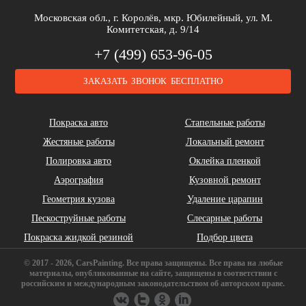
Brilliance
Buick
BYD
Московская обл., г. Королёв, мкр. Юбилейный, ул. М.
Комитетская, д. 9/14
+7 (499) 653-96-05
ЗАКАЗАТЬ ЗВОНОК БЕСПЛАТНО
Cadillac
Chery
Chrysler
Покраска авто
Стапельные работы
Жестяные работы
Локальный ремонт
Полировка авто
Оклейка пленкой
Аэрография
Кузовной ремонт
Геометрия кузова
Удаление царапин
Daihatsu
DeLorean
Dodge
Пескоструйные работы
Слесарные работы
Покраска жидкой резиной
Подбор цвета
© 2017 - 2026, CarsPainting. Все права защищены. Все права на любые
материалы, опубликованные на сайте, защищены в соответствии с
российским и международным законодательством об авторском праве.
FAW
Ferrari
Fiat