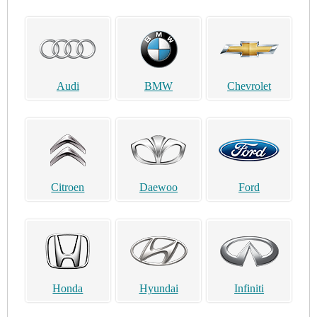
Audi
BMW
Chevrolet
Citroen
Daewoo
Ford
Honda
Hyundai
Infiniti