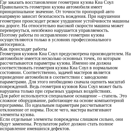
Где заказать восстановление геометрии кузова Киа Соул
Правильность геометрии кузова автомобиля имеет
принципиальное значение. От точности пропорций авто
напрямую зависит безопасность вождения. При нарушении
геометрии происходит резкое ухудшение устойчивости машины
на дороге. На относительно высокой скорости машина может
перевернуться, неизбежно нарушается управляемость.
Поэтому работы по исправлению геометрии кузова
осуществляются только в условиях профессионального
автосервиса.
Как происходят работы
Геометрия кузовов Киа Соул предусмотрена производителем. На
автомобиле имеется несколько основных точек, по которым
рассчитываются параметры кузова. Именно им должна
соответствовать геометрия кузова Киа Соул в нормальном
состоянии. Соответственно, задачей мастеров является
приведение автомобиля в соответствии с заводскими
параметрами. Для этого необходимо сначала оценить масштаб
повреждений. Ведь геометрия кузовов Киа Соул может быть
нарушена только при серьезных ударных воздействиях.
Для работ используется специальное оснащение – стапель. Это
сложное оборудование, работающее на основе компьютерной
программы. По идеальным параметрам рассчитывается
отклонение от нормы. После чего, мастера вытягивают
элементы кузова.
Если отдельные элементы повреждены слишком сильно, они
будут заменены. Результатом работ должно стать полное
исправление имевшихся дефектов.