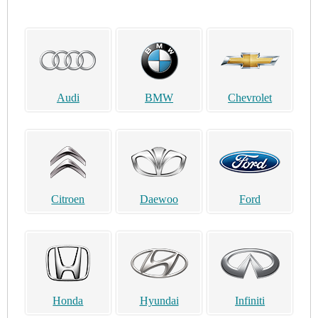
Audi
BMW
Chevrolet
Citroen
Daewoo
Ford
Honda
Hyundai
Infiniti