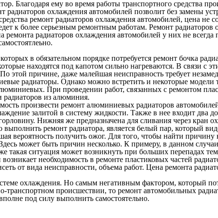
атор. Благодаря ему во время работы транспортного средства пр
т радиаторов охлаждения автомобилей
позволит без замены уст
 средства
ремонт радиаторов охлаждения автомобилей, цена
не с
ведет к более серьезным ремонтным работам.
Ремонт радиаторов 
ремонта радиаторов охлаждения автомобилей у них не всегда по
самостоятлеьно.
которых в обязательном порядке потребуется ремонт бочка ради
 которые находятся под капотом сильно нагреваются. В связи с э
й. По этой причине, даже малейшая неисправность требует незам
евые радиаторы. Однако можно встретить и некоторые модели т
алюминиевых. При проведении работ, связанных с ремонтом плас
и радиаторов из алюминия.
имость произвести ремонт алюминиевых радиаторов автомобилей
хлаждение залитой в систему жидкости. Также в нее входит два д
орловину. Нижняя же предназначена для сливания через кран о
выполнить ремонт радиатора, является белый пар, который виден
шая вероятность получить ожог. Для того, чтобы найти причину
 Здесь может быть причин несколько. К примеру, в данном случ
же такая ситуация может возникнуть при больших перепадах тем
 и возникает необходимость в ремонте пластиковых частей ради
исеть от вида неисправности, объема работ. Цена ремонта ради
стеме охлаждения. Но самым негативным фактором, который пот
-транспортном происшествии, то ремонт автомобильных радиатор
 вполне под силу выполнить самостоятельно.