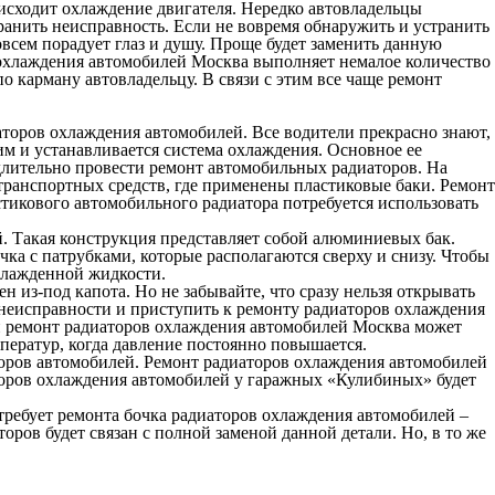
оисходит охлаждение двигателя. Нередко автовладельцы
ранить неисправность. Если не вовремя обнаружить и устранить
овсем порадует глаз и душу. Проще будет заменить данную
охлаждения автомобилей Москва
выполняет немалое количество
 карману автовладельцу. В связи с этим все чаще ремонт
аторов охлаждения автомобилей. Все водители прекрасно знают,
тим и устанавливается система охлаждения. Основное ее
едлительно провести ремонт автомобильных радиаторов. На
ранспортных средств, где применены пластиковые баки. Ремонт
тикового автомобильного радиатора потребуется использовать
. Такая конструкция представляет собой алюминиевых бак.
очка с патрубками, которые располагаются сверху и снизу. Чтобы
хлажденной жидкости.
 из-под капота. Но не забывайте, что сразу нельзя открывать
 неисправности и приступить к ремонту радиаторов охлаждения
аи ремонт радиаторов охлаждения автомобилей Москва может
ператур, когда давление постоянно повышается.
аторов автомобилей. Ремонт радиаторов охлаждения автомобилей
аторов охлаждения автомобилей у гаражных «Кулибиных» будет
ребует ремонта бочка радиаторов охлаждения автомобилей –
ов будет связан с полной заменой данной детали. Но, в то же