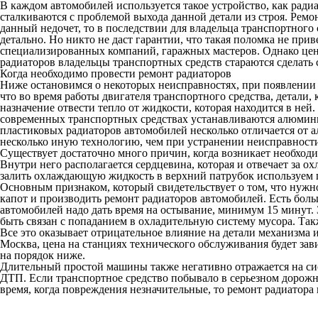
В каждом автомобилей используется такое устройство, как ради
сталкиваются с проблемой выхода данной детали из строя.
Ремон
данный недочет, то в последствии для владельца транспортного
детально. Но никто не даст гарантии, что такая поломка не при
специализированных компаний, гаражных мастеров. Однако цена 
радиаторов владельцы транспортных средств стараются сделать 
Когда необходимо провести ремонт радиаторов
Ниже остановимся о некоторых неисправностях, при появлении 
что во время работы двигателя транспортного средства, детали,
назначение отвести тепло от жидкости, которая находится в не
современных транспортных средствах устанавливаются алюмини
пластиковых радиаторов автомобилей несколько отличается от 
несколько иную технологию, чем при устранении неисправност
Существует достаточно много причин, когда возникает необход
Внутри него располагается сердцевина, которая и отвечает за о
залить охлаждающую жидкость в верхний патрубок используем г
Основным признаком, который свидетельствует о том, что нужно 
капот и производить ремонт радиаторов автомобилей. Есть боль
автомобилей надо дать время на остывание, минимум 15 минут.
быть связан с попаданием в охладительную систему мусора. Так
Все это оказывает отрицательное влияние на детали механизма
Москва, цена на станциях технического обслуживания будет зав
на порядок ниже.
Длительный простой машины также негативно отражается на си
ДТП. Если транспортное средство побывало в серьезном дорожно
время, когда повреждения незначительные, то ремонт радиатора