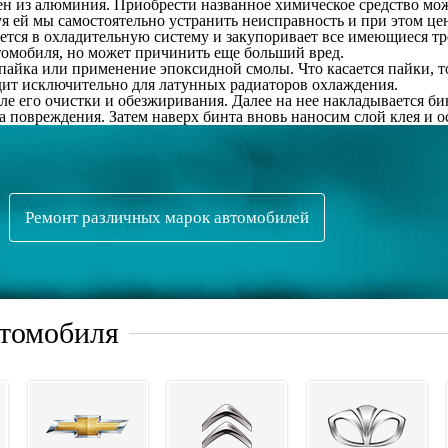
лен из алюминия. Приобрести названное химическое средство м
я ей мы самостоятельно устранить неисправность и при этом це
ается в охладительную систему и закупоривает все имеющиеся т
томобиля, но может причинить еще больший вред.
айка или применение эпоксидной смолы. Что касается пайки, то
одит исключительно для латунных радиаторов охлаждения.
ле его очистки и обезжиривания. Далее на нее накладывается б
та повреждения. Затем наверх бинта вновь наносим слой клея и 
Ремонт различных марок автомобилей
втомобиля