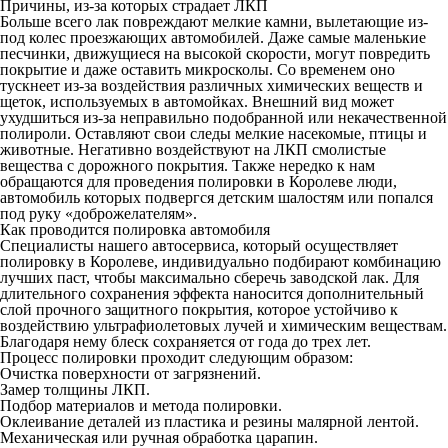
Причины, из-за которых страдает ЛКП
Больше всего лак повреждают мелкие камни, вылетающие из-
под колес проезжающих автомобилей. Даже самые маленькие
песчинки, движущиеся на высокой скорости, могут повредить
покрытие и даже оставить микросколы. Со временем оно
тускнеет из-за воздействия различных химических веществ и
щеток, используемых в автомойках. Внешний вид может
ухудшиться из-за неправильно подобранной или некачественной
полироли. Оставляют свои следы мелкие насекомые, птицы и
животные. Негативно воздействуют на ЛКП смолистые
вещества с дорожного покрытия. Также нередко к нам
обращаются для проведения полировки в Королеве люди,
автомобиль которых подвергся детским шалостям или попался
под руку «доброжелателям».
Как проводится полировка автомобиля
Специалисты нашего автосервиса, который осуществляет
полировку в Королеве, индивидуально подбирают комбинацию
лучших паст, чтобы максимально сберечь заводской лак. Для
длительного сохранения эффекта наносится дополнительный
слой прочного защитного покрытия, которое устойчиво к
воздействию ультрафиолетовых лучей и химическим веществам.
Благодаря нему блеск сохраняется от года до трех лет.
Процесс полировки проходит следующим образом:
Очистка поверхности от загрязнений.
Замер толщины ЛКП.
Подбор материалов и метода полировки.
Оклеивание деталей из пластика и резины малярной лентой.
Механическая или ручная обработка царапин.