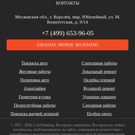
КОНТАКТЫ
Brilliance
Buick
BYD
Московская обл., г. Королёв, мкр. Юбилейный, ул. М.
Комитетская, д. 9/14
+7 (499) 653-96-05
ЗАКАЗАТЬ ЗВОНОК БЕСПЛАТНО
Cadillac
Chery
Chrysler
Покраска авто
Стапельные работы
Жестяные работы
Локальный ремонт
Полировка авто
Оклейка пленкой
Аэрография
Кузовной ремонт
Геометрия кузова
Удаление царапин
Daihatsu
DeLorean
Dodge
Пескоструйные работы
Слесарные работы
Покраска жидкой резиной
Подбор цвета
© 2017 - 2026, CarsPainting. Все права защищены. Все права на любые
материалы, опубликованные на сайте, защищены в соответствии с
российским и международным законодательством об авторском праве.