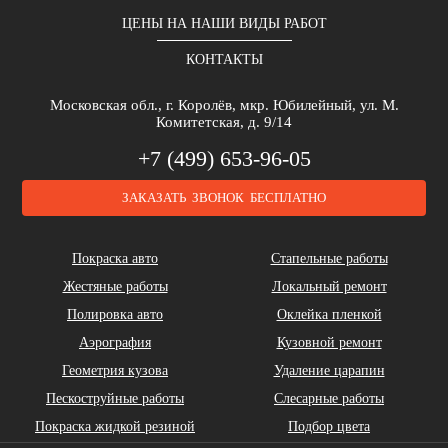
ЦЕНЫ НА НАШИ ВИДЫ РАБОТ
КОНТАКТЫ
Brilliance
Buick
BYD
Московская обл., г. Королёв, мкр. Юбилейный, ул. М.
Комитетская, д. 9/14
+7 (499) 653-96-05
ЗАКАЗАТЬ ЗВОНОК БЕСПЛАТНО
Cadillac
Chery
Chrysler
Покраска авто
Стапельные работы
Жестяные работы
Локальный ремонт
Полировка авто
Оклейка пленкой
Аэрография
Кузовной ремонт
Геометрия кузова
Удаление царапин
Daihatsu
DeLorean
Dodge
Пескоструйные работы
Слесарные работы
Покраска жидкой резиной
Подбор цвета