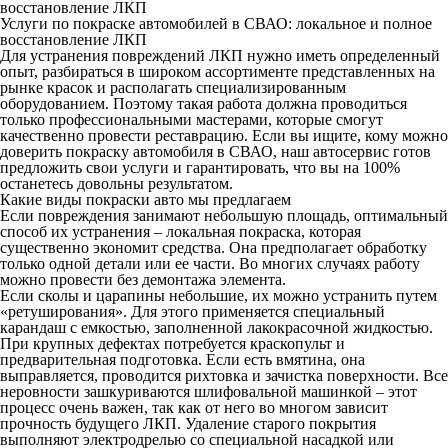
восстановление ЛКП
Услуги по покраске автомобилей в СВАО: локальное и полное
восстановление ЛКП
Для устранения повреждений ЛКП нужно иметь определенный
опыт, разбираться в широком ассортименте представленных на
рынке красок и располагать специализированным
оборудованием. Поэтому такая работа должна проводиться
только профессиональными мастерами, которые смогут
качественно провести реставрацию. Если вы ищите, кому можно
доверить покраску автомобиля в СВАО, наш автосервис готов
предложить свои услуги и гарантировать, что вы на 100%
останетесь довольны результатом.
Какие виды покраски авто мы предлагаем
Если повреждения занимают небольшую площадь, оптимальный
способ их устранения – локальная покраска, которая
существенно экономит средства. Она предполагает обработку
только одной детали или ее части. Во многих случаях работу
можно провести без демонтажа элемента.
Если сколы и царапины небольшие, их можно устранить путем
«ретуширования». Для этого применяется специальный
карандаш с емкостью, заполненной лакокрасочной жидкостью.
При крупных дефектах потребуется краскопульт и
предварительная подготовка. Если есть вмятина, она
выправляется, проводится рихтовка и зачистка поверхности. Все
неровности зашкуриваются шлифовальной машинкой – этот
процесс очень важен, так как от него во многом зависит
прочность будущего ЛКП. Удаление старого покрытия
выполняют электродрелью со специальной насадкой или