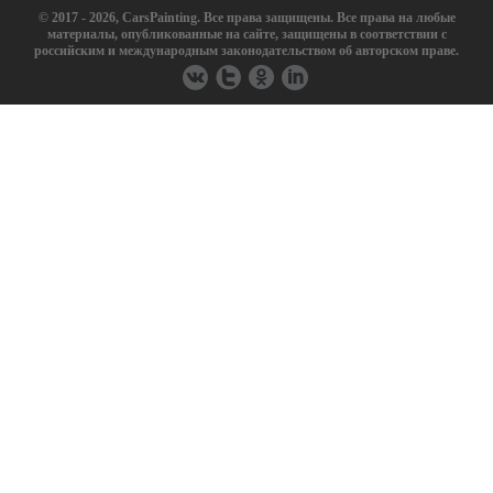
© 2017 - 2026, CarsPainting. Все права защищены. Все права на любые
материалы, опубликованные на сайте, защищены в соответствии с
российским и международным законодательством об авторском праве.
FAW
Ferrari
Fiat
Geely
GMC
Great Wall
Haima
Hummer
Iran Khodro