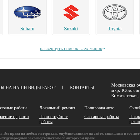
Subaru
Suzuki
Toyota
развернуть список всех марок
Alpina
Aston Martin
Bentley
Московская об
Ы НА НАШИ ВИДЫ РАБОТ
КОНТАКТЫ
мкр. Юбилейн
Комитетская, 
стяные работы
Локальный ремонт
Полировка авто
Окле
аление царапин
Пескоструйные
Слесарные работы
Покр
Chery
Chrysler
Daihatsu
работы
рези
ены. Все права на любые материалы, опубликованные на сайте, защищены в соответ
международным законодательством об авторском праве.