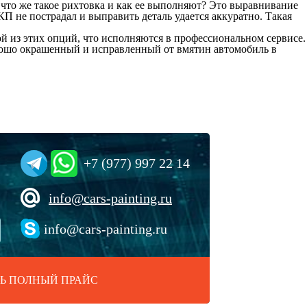
 что же такое рихтовка и как ее выполняют? Это выравнивание
КП не пострадал и выправить деталь удается аккуратно. Такая
ой из этих опций, что исполняются в профессиональном сервисе.
хорошо окрашенный и исправленный от вмятин автомобиль в
+7 (977) 997 22 14
info@cars-painting.ru
info@cars-painting.ru
Ь ПОЛНЫЙ ПРАЙС