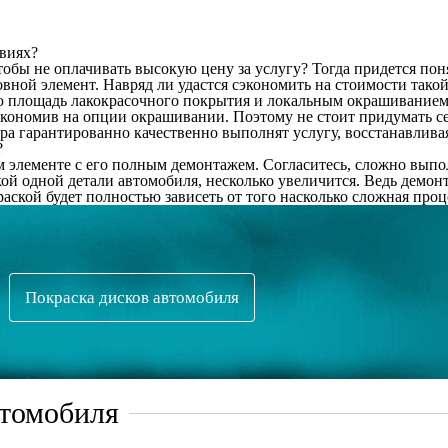
овиях?
обы не оплачивать высокую цену за услугу? Тогда придется понят
вной элемент. Навряд ли удастся сэкономить на стоимости такой
 площадь лакокрасочного покрытия и локальным окрашиванием з
сэкономив на опции окрашивании. Поэтому не стоит придумать се
ера гарантированно качественно выполнят услугу, восстанавлив
?
ом элементе с его полным демонтажем. Согласитесь, сложно вып
кой одной детали автомобиля, несколько увеличится. Ведь демон
раской будет полностью зависеть от того насколько сложная проц
Покраска дисков автомобиля
втомобиля