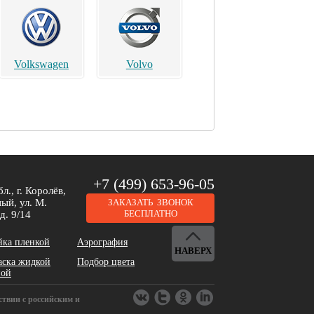
Volkswagen
Volvo
Brilliance
Buick
+7 (499) 653-96-05
л., г. Королёв,
ый, ул. М.
ЗАКАЗАТЬ ЗВОНОК
БЕСПЛАТНО
д. 9/14
йка пленкой
Аэрография
НАВЕРХ
аска жидкой
Подбор цвета
DeLorean
Dodge
ной
ствии с российским и