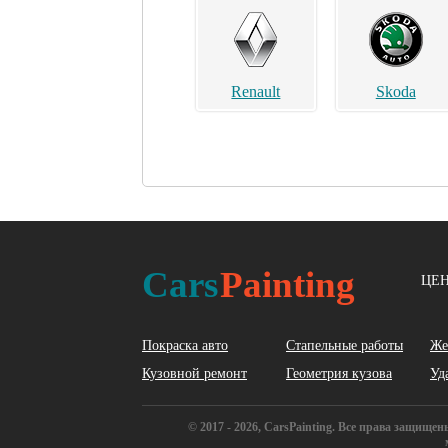
Renault
Skoda
Acura
Alfa Romeo
Cars
Painting
ЦЕН
Покраска авто
Стапельные работы
Же
Кузовной ремонт
Геометрия кузова
Уд
BYD
Cadillac
© 2017 - 2026, CarsPainting. Все права защищ