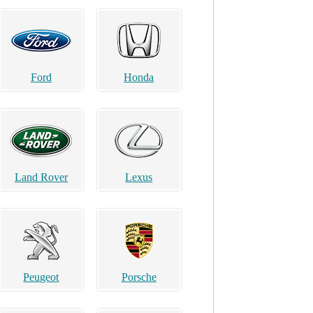
Ford
Honda
Land Rover
Lexus
Peugeot
Porsche