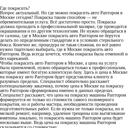
Где покрасить?
Вопрос актуальный. Но где можно покрасить авто Раптором в
Москве сегодня? Покраска таким способом — не
обременительная услуга. Всё достаточно просто. Покраска
должна проходить в профессиональной малярке, где проводится
окрашивания и по другим технологиям. Не нужно обращаться в
те салоны, где в Москве покрасить авто Раптором не берутся
делать по определенным стандартам и в условиях стерильного
бокса. Конечно же, процедура не такая сложная, но всё равно
нужно тщательно выбирать, где в Москве покрасить авто
Раптором. Ведь всегда хочется, чтобы покраска была отменной и
без нареканий.
Чтобы покрасить авто Раптором в Москве, а цена на услугу
была приемлемой, нужно обращаться только к профессионалам,
которые имеют богатую клиентскую базу. Здесь и цена в Москве
на покраску авто Раптором будет представлена клиенту в
разумных пределах. Специалист обязательно расскажет
потенциальному заказчику, почему цена в Москве на покраску
авто Раптором сформирована именно в данных пределах.
Специалист расскажет, что цена на покраску машины Раптором
формируется не только из стоимости самого полимерного
покрытия, но и работы мастера, необходимости проведения
подготовительных работ. Если нужна не только покраска, но и
мелкий ремонт, например, удаление трещины или вытягивание
вмятины локально, то покрасить машину Раптором цена будет
несколько выше. Ведь цена на покраску машины Раптором
складывается со стоимостью: