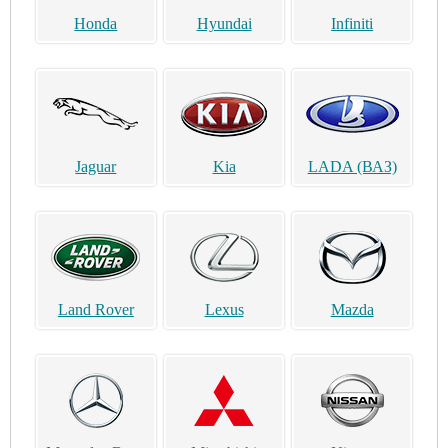
Honda
Hyundai
Infiniti
Jaguar
Kia
LADA (ВАЗ)
Land Rover
Lexus
Mazda