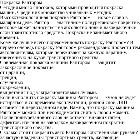
Покраска Раптором
Сегодня много способов, которыми проводится покраска
машин. Среди них множество уникальных методик.
Высокотехнологичная
покраска Раптором
— новое слово в
малярном деле. Раптор — эластичное полиуретановое покрытие,
которое может наноситься на абсолютно новый лакокрасочный
слой транспортного средства. Покраска не занимает много
времени.
Кому же лучше всего порекомендовать покраску Раптором? В
первую очередь покраску Раптором рекомендовано провести тем
автолюбителям, которые переживают за каждую царапину,
нанесенную на кузов транспортного средства.
Современная покраска машины Раптором — защитит
лакокрасочное покрытие:
от царапин,
трещин,
случайных
повреждений,
выцветания под ультрафиолетовыми лучами.
Если выполнить покраску машины Раптором — кузов не будет
истираться и со временем эксплуатации, родной слой ЛКП
останется в первозданном виде. Важно, что покраску машины
Раптором можно при необходимости снять в любой момент.
После полиуретанового слоя не остаётся никаких пятен,
дефектов, изъянов на заводском лакокрасочном покрытии
транспортного средства.
Сколько стоит покрасить авто Раптором собственными руками?
Зачастую владельцы транспортных средств, желающие