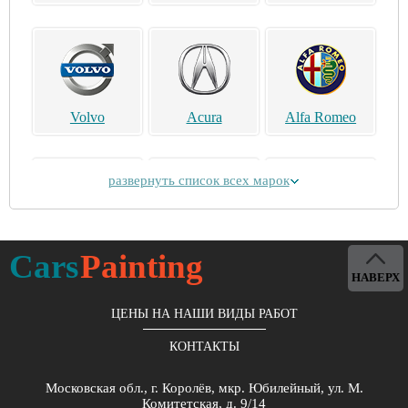
Volvo
Acura
Alfa Romeo
развернуть список всех марок
Alpina
Aston Martin
Bentley
Cars
Painting
НАВЕРХ
ЦЕНЫ НА НАШИ ВИДЫ РАБОТ
КОНТАКТЫ
Brilliance
Buick
BYD
Московская обл., г. Королёв, мкр. Юбилейный, ул. М.
Комитетская, д. 9/14