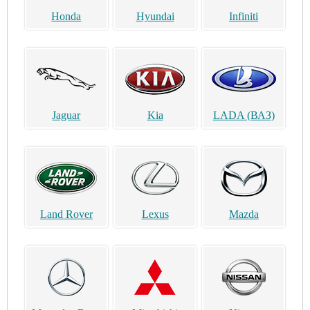
Honda
Hyundai
Infiniti
Jaguar
Kia
LADA (ВАЗ)
Land Rover
Lexus
Mazda