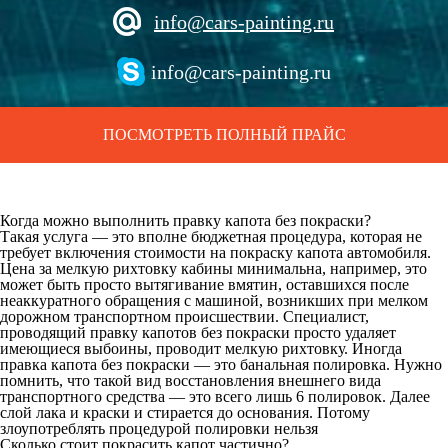
info@cars-painting.ru
info@cars-painting.ru
ПОСМОТРЕТЬ ПОЛНЫЙ ПРАЙС
Когда можно выполнить правку капота без покраски?
Такая услуга — это вполне бюджетная процедура, которая не
требует включения стоимости на покраску капота автомобиля.
Цена за мелкую рихтовку кабины минимальна, например, это
может быть просто вытягивание вмятин, оставшихся после
неаккуратного обращения с машиной, возникших при мелком
дорожном транспортном происшествии. Специалист,
проводящий правку капотов без покраски просто удаляет
имеющиеся выбоины, проводит мелкую рихтовку. Иногда
правка капота без покраски
— это банальная полировка. Нужно
помнить, что такой вид восстановления внешнего вида
транспортного средства — это всего лишь 6 полировок. Далее
слой лака и краски и стирается до основания. Потому
злоупотреблять процедурой полировки нельзя
Сколько стоит покрасить капот частично?