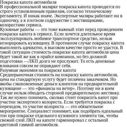
Покраска капота автомобиля
В профессиональной малярке
покраска капота
проводится по
строго установленным правилам, согласно техническому
регламенту. И никак иначе. Экспертные маляры работают ни в
одиночку, а в плотном содружестве с жестянщиками,
колористами сервиса.
Кузовные работы — это тоже важный этап перед проведением
покраски капота в сервисе. Если хочется длительное время
эксплуатировать любимое транспортное средство, нельзя
игнорировать кузовщину. В противном случае покраску капота
выполнить адекватно, в высоком качестве просто не удастся. В
такой ситуации стоимость покраски капота автомобиля цена
будет такой же как в прайсе компании, но без должной
подготовки —ЛКП долго не прослужит. То есть денежные
вливания совсем не оправдают себя.
Разумная экономия на покраске капота
Среднерыночная стоимость на покраску капота автомобиля,
цена на стандартную услугу будет оплачена заказчиком. Но
якобы сэкономленные деньги клиентом на предварительной
кузовщине — это «финансы на ветер». Поэтому ни в коем
случае нельзя обходить стороной предварительную жестянку.
Так же нужно понимать, сколько стоит покрасить капот при
участии экспертного колориста. Если требуется покраска с
переходом, то участие колориста — это обязательное
мероприятие. Специалист понимает, как подобрать идеальный
тон при покраске отдельного кузовного элемента так, чтобы
свежий слой ЛКП на капоте гармонировал с остальной
цветовой гаммой автомобиля.