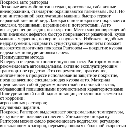
Покраска авто раптором
Легковые автомобили типа седан, кроссоверы, габаритные
внедорожники, стандартно окрашиваются глянцевым ЛКП. Но
при интенсивной эксплуатации машины быстро теряют
нарядный внешний вид. Лакокрасочное покрытие покрывается
сколами, трещинами, царапинами и потертостями. Авто
выглядит неприглядно, неаккуратно. Места микроповреждений
или значимых дефектов быстро покрываются ржавчиной, кузов
машины медленно, но верно разрушается. Избежать подобных
недоразумений, исправить существующие недочеты поможет
высокотехнологичная
покраска Раптором
— покрытие кузова
надежным полиуретановым слоем.
Преимущества метода
В первую очередь технологичную
покраску Раптором
можно
рекомендовать автовладельцам, активно эксплуатирующим
транспортное средство. Это современное, практичное,
долговечное в процессе использования защитное покрытие,
предназначенное специально для кузова авто. Материал
представляет собой двухкомпонентный титановый состав,
обладающий повышенными прочностными характеристиками.
Полиуретановый слой надежно защищает кузовные элементы:
от коррозии;
агрессивных растворов;
случайных царапин.
Покраска Раптором выдерживает экстремальные температуры,
на кузове не появляется плесень. Уникальную
покраску
Раптором
можно смело рекомендовать водителям, регулярно
выезжающим в загород, перемещающихся с большой скоростью