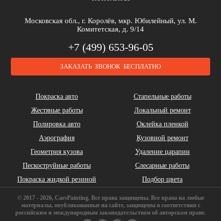
Brilliance
Buick
BYD
Московская обл., г. Королёв, мкр. Юбилейный, ул. М.
Комитетская, д. 9/14
+7 (499) 653-96-05
ЗАКАЗАТЬ ЗВОНОК БЕСПЛАТНО
Cadillac
Chery
Chrysler
Покраска авто
Стапельные работы
Жестяные работы
Локальный ремонт
Полировка авто
Оклейка пленкой
Аэрография
Кузовной ремонт
Геометрия кузова
Удаление царапин
Daihatsu
DeLorean
Dodge
Пескоструйные работы
Слесарные работы
Покраска жидкой резиной
Подбор цвета
© 2017 - 2026, CarsPainting. Все права защищены. Все права на любые
материалы, опубликованные на сайте, защищены в соответствии с
российским и международным законодательством об авторском праве.