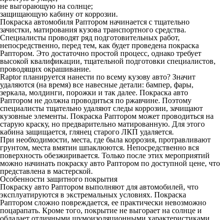
не выгорающую на солнце;
защищающую кабину от коррозии.
Покраска автомобиля Раптором начинается с тщательно
зачистки, матирования кузова транспортного средства.
Специалисты проводят ряд подготовительных работ,
непосредственно, перед тем, как будет проведена покраска
Раптором. Это достаточно простой процесс, однако требует
высокой квалификации, тщательной подготовки специалистов,
проводящих окрашивание.
Raptor планируется нанести по всему кузову авто? Значит
удаляются (на время) все навесные детали: бампер, фары,
зеркала, молдинги, порожки и так далее.
Покраска авто
Раптором
не должна проводиться по ржавчине. Поэтому
специалисты тщательно удаляют следы коррозии, зачищают
кузовные элементы. Покраска Раптором может проводиться на
старую краску, но предварительно матированную. Для этого
кабина защищается, глянец старого ЛКП удаляется.
При необходимости, места, где была коррозия, протравливают
грунтом, места вмятин шпаклюются. Непосредственно вся
поверхность обезжиривается. Только после этих мероприятий
можно начинать покраску
авто Раптором по доступной цене
, что
представлена в мастерской.
Особенности защитного покрытия
Покраску авто Раптором
выполняют для автомобилей, что
эксплуатируются в экстремальных условиях. Покраска
Раптором сложно повреждается, ее практически невозможно
поцарапать. Кроме того, покрытие не выгорает на солнце и
обладает отличными шумоизоляционными характеристиками.