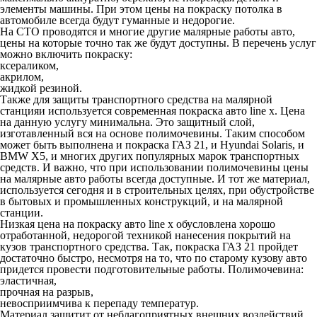
элементы машины. При этом цены на покраску потолка в
автомобиле всегда будут гуманные и недорогие.
На СТО проводятся и многие другие малярные работы авто,
цены на которые точно так же будут доступны. В перечень услуг
можно включить покраску:
ксераликом,
акрилом,
жидкой резиной.
Также для защиты транспортного средства на малярной
станцияи используется современная покраска авто line x. Цена
на данную услугу минимальна. Это защитный слой,
изготавленный вся на основе полимочевины. Таким способом
может быть выполнена и покраска ГАЗ 21, и Hyundai Solaris, и
BMW X5, и многих других популярных марок транспортных
средств. И важно, что при использовании полимочевины
цены
на малярные авто работы
всегда доступные. И тот же материал,
используется сегодня и в строительных целях, при обустройстве
в бытовых и промышленных конструкций, и на малярной
станции.
Низкая цена на покраску авто line x обусловлена хорошо
отработанной, недорогой техникой нанесения покрытий на
кузов транспортного средства. Так, покраска ГАЗ 21 пройдет
достаточно быстро, несмотря на то, что по старому кузову авто
придется провести подготовительные работы. Полимочевина:
эластичная,
прочная на разрыв,
невосприимчива к перепаду температур.
Материал защитит от неблагоприятных внешних воздействий.