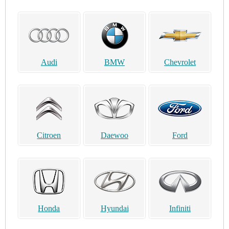
Audi
BMW
Chevrolet
Citroen
Daewoo
Ford
Honda
Hyundai
Infiniti