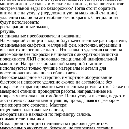
многочисленные сколы и мелкие царапины, оставшиеся после
экстремальной езды по бездорожью? Тогда стоит обратить
внимание на услугу (пердложенную на малярной станции)
удаления сколов на автомобиле без покраски. Специалисты
будут использовать:
реставрационные эмали,
ретушь,
специальные преобразователи ржавчины.
На малярной станции в ход пойдут качественные растворители,
специальные салфетки, малярный фен, кисточки, абразивы и
высокотехнологичные пасты. Изначально удаления сколов на
автомобиле без покраски начинается с аккуратной зачистки
поверхности ЛКП с помощью специальной шлифовальной
машинки. На профессиональной малярной станции
используются только лучшие материалы и детали для
восстановления внешнего облика авто.
Высокое малярное мастерство, импортное оборудование —
быстрое и недорогое удаление сколов на автомобиле без
покраски с гарантированно качественным результатом. Также на
малярной станции проводятся работы, направленные на
покраску потолка в автомобиле. Цены услуги высоки, ведь это
достаточно сложная манипуляция, проводящаяся с разбором
транспортного средства. Мастера:
отцепляют пластиковые панели,
декоративные накладки по периметру салона,
снимают светильники.
В малярной станции специалисты проводят демонтаж
максимально аккуратно, бережно, не повреждая детали и