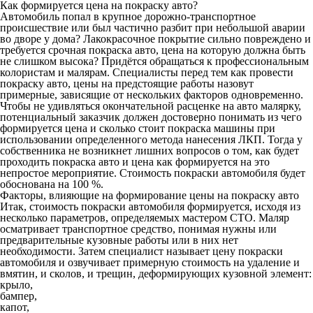
Как формируется цена на покраску авто?
Автомобиль попал в крупное дорожно-транспортное
происшествие или был частично разбит при небольшой аварии
во дворе у дома? Лакокрасочное покрытие сильно повреждено и
требуется срочная
покраска авто
, цена на которую должна быть
не слишком высока? Придётся обращаться к профессиональным
колористам и малярам. Специалисты перед тем как провести
покраску авто, цены на предстоящие работы назовут
примерные, зависящие от нескольких факторов одновременно.
Чтобы не удивляться окончательной расценке на авто малярку,
потенциальный заказчик должен достоверно понимать из чего
формируется цена и сколько стоит покраска машины при
использовании определенного метода нанесения ЛКП. Тогда у
собственника не возникнет лишних вопросов о том, как будет
проходить покраска авто и цена как формируется на это
непростое мероприятие. Стоимость покраски автомобиля будет
обоснована на 100 %.
Факторы, влияющие на формирование цены на покраску авто
Итак,
стоимость покраски автомобиля
формируется, исходя из
несколько параметров, определяемых мастером СТО. Маляр
осматривает транспортное средство, понимая нужны или
предварительные кузовные работы или в них нет
необходимости. Затем специалист называет цену покраски
автомобиля и озвучивает примерную стоимость на удаление и
вмятин, и сколов, и трещин, деформирующих кузовной элемент:
крыло,
бампер,
капот,