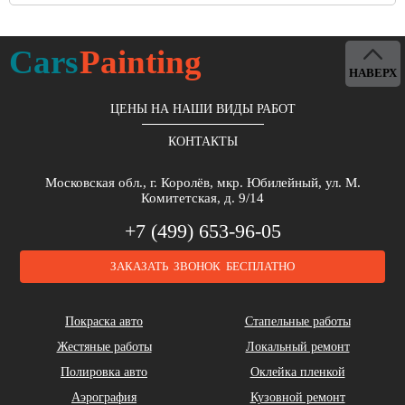
Alpina
Aston Martin
Bentley
Cars
Painting
НАВЕРХ
ЦЕНЫ НА НАШИ ВИДЫ РАБОТ
КОНТАКТЫ
Brilliance
Buick
BYD
Московская обл., г. Королёв, мкр. Юбилейный, ул. М.
Комитетская, д. 9/14
+7 (499) 653-96-05
ЗАКАЗАТЬ ЗВОНОК БЕСПЛАТНО
Cadillac
Chery
Chrysler
Покраска авто
Стапельные работы
Жестяные работы
Локальный ремонт
Полировка авто
Оклейка пленкой
Аэрография
Кузовной ремонт