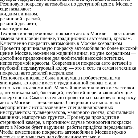
Резиновую покраску автомобиля по доступной цене в Москве
еще называют:
жидким винилом,
резиновой краской,
резиной для авто,
пластидипом.
Технологичная резиновая
покраска авто в Москве
— достойная
замена виниловой плёнке, традиционной автоэмали, краскам.
Качественно покрасить автомобиль в Москве ксераликом
Провести оригинальную покраску автомобиля по более высокой
цене в Москве, нежели на жидкий винил, но уже ксераликом —
достойное предложение для любителей высокой эстетики,
неповторимой красоты. Современная покраска авто деталей в
глубокий перламутровый колор — это и есть та самая и техника
покраски авто деталей ксераликом.
Технология впервые была придумана изобретательными
японцами, которые вместо традиционной слюды стали
использовать алюминий. Мельчайшие металлические частички
дают уникальный, блестящий, глубокий переливающийся цвет
поверхности. Самостоятельно провести ксераликовую покраску
авто в Москве — невозможно. Специалисты выполняют
мероприятие с использованием специализированных
инструментов: пульверизатора, малярного скотча, орбитальной
машинки, импортных грунтов. Процедура проводится в
стерильной камере, в противном случае технология покраски
авто в Москве будет нарушена, работы придётся переделывать.
Чтобы качественно покрасить автомобили в Москве нужно
всерьез задумываться над обращением только к