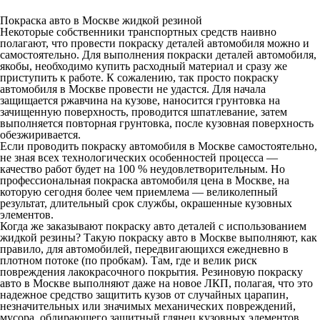
Покраска авто в Москве жидкой резиной
Некоторые собственники транспортных средств наивно
полагают, что провести покраску деталей автомобиля можно и
самостоятельно. Для выполнения покраски деталей автомобиля,
якобы, необходимо купить расходный материал и сразу же
приступить к работе. К сожалению, так просто покраску
автомобиля в Москве провести не удастся. Для начала
защищается ржавчина на кузове, наносится грунтовка на
зачищенную поверхность, проводится шпатлевание, затем
выполняется повторная грунтовка, после кузовная поверхность
обезжиривается.
Если проводить
покраску автомобиля в Москве
самостоятельно,
не зная всех технологических особенностей процесса —
качество работ будет на 100 % неудовлетворительным. Но
профессиональная покраска автомобиля цена в Москве, на
которую сегодня более чем приемлема — великолепный
результат, длительный срок службы, окрашенные кузовных
элементов.
Когда же заказывают покраску авто деталей с использованием
жидкой резины? Такую покраску авто в Москве выполняют, как
правило, для автомобилей, передвигающихся ежедневно в
плотном потоке (по пробкам). Там, где и велик риск
повреждения лакокрасочного покрытия. Резиновую покраску
авто в Москве выполняют даже на новое ЛКП, полагая, что это
надежное средство защитить кузов от случайных царапин,
незначительных или значимых механических повреждений,
мусора, обдирающего защитный глянец кузовных элементов.