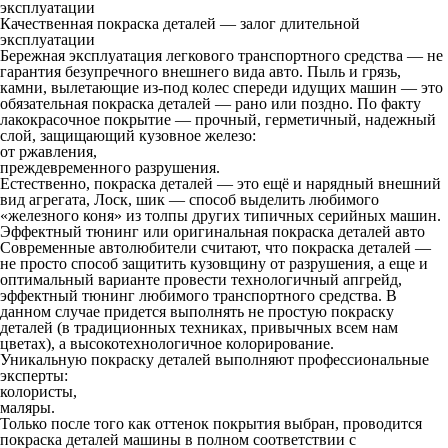
эксплуатации
Качественная покраска деталей — залог длительной
эксплуатации
Бережная эксплуатация легкового транспортного средства — не
гарантия безупречного внешнего вида авто. Пыль и грязь,
камни, вылетающие из-под колес спереди идущих машин — это
обязательная покраска деталей — рано или поздно. По факту
лакокрасочное покрытие — прочный, герметичный, надежный
слой, защищающий кузовное железо:
от ржавления,
преждевременного разрушения.
Естественно, покраска деталей — это ещё и нарядный внешний
вид агрегата, Лоск, шик — способ выделить любимого
«железного коня» из толпы других типичных серийных машин.
Эффектный тюнинг или оригинальная покраска деталей авто
Современные автолюбители считают, что покраска деталей —
не просто способ защитить кузовщину от разрушения, а еще и
оптимальный варианте провести технологичный апгрейд,
эффектный тюнинг любимого транспортного средства. В
данном случае придется выполнять не простую покраску
деталей (в традиционных техниках, привычных всем нам
цветах), а высокотехнологичное колорирование.
Уникальную покраску деталей выполняют профессиональные
эксперты:
колористы,
маляры.
Только после того как оттенок покрытия выбран, проводится
покраска деталей машины в полном соответствии с