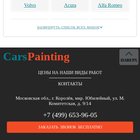
Volvo
Acura
Alfa Romeo
развернуть список всех марок
Alpina
Aston Martin
Bentley
Cars
Painting
НАВЕРХ
ЦЕНЫ НА НАШИ ВИДЫ РАБОТ
КОНТАКТЫ
Brilliance
Buick
BYD
Московская обл., г. Королёв, мкр. Юбилейный, ул. М.
Комитетская, д. 9/14
+7 (499) 653-96-05
ЗАКАЗАТЬ ЗВОНОК БЕСПЛАТНО
Cadillac
Chery
Chrysler