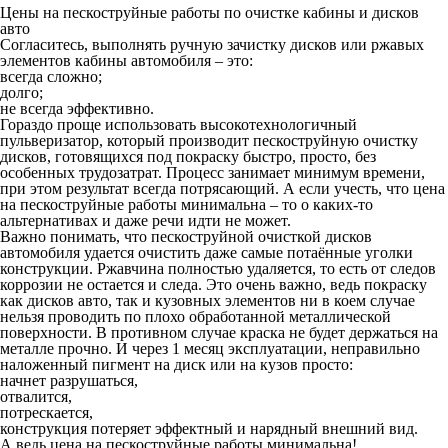
Цены на пескоструйные работы по очистке кабины и дисков
авто
Согласитесь, выполнять ручную зачистку дисков или ржавых
элементов кабины автомобиля – это:
всегда сложно;
долго;
не всегда эффективно.
Гораздо проще использовать высокотехнологичный
пульверизатор, который производит пескоструйную очистку
дисков, готовящихся под покраску быстро, просто, без
особенных трудозатрат. Процесс занимает минимум времени,
при этом результат всегда потрясающий. А если учесть, что цена
на пескоструйные работы минимальна – то о каких-то
альтернативах и даже речи идти не может.
Важно понимать, что пескоструйной очисткой дисков
автомобиля удается очистить даже самые потаённые уголки
конструкции. Ржавчина полностью удаляется, то есть от следов
коррозии не остается и следа. Это очень важно, ведь покраску
как дисков авто, так и кузовных элементов ни в коем случае
нельзя проводить по плохо обработанной металлической
поверхности. В противном случае краска не будет держаться на
металле прочно. И через 1 месяц эксплуатации, неправильно
наложенный пигмент на диск или на кузов просто:
начнет разрушаться,
отвалится,
потрескается,
конструкция потеряет эффектный и нарядный внешний вид.
А ведь цена на пескоструйные работы минимальна!