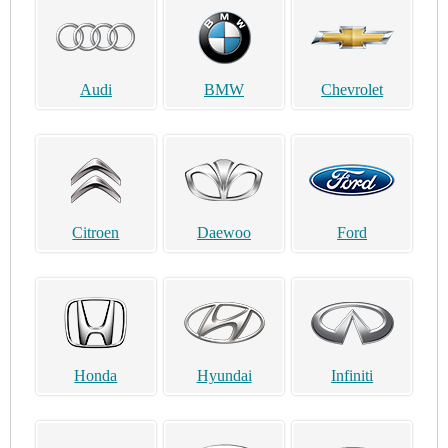
Audi
BMW
Chevrolet
Citroen
Daewoo
Ford
Honda
Hyundai
Infiniti