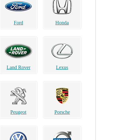
Ford
Honda
Land Rover
Lexus
Peugeot
Porsche