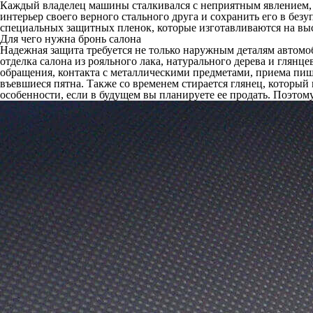
Каждый владелец машины сталкивался с неприятным явлением, к
интерьер своего верного стального друга и сохранить его в бе
специальных защитных пленок, которые изготавливаются на вы
Для чего нужна бронь салона
Надежная защита требуется не только наружным деталям автом
отделка салона из рояльного лака, натурального дерева и глянц
обращения, контакта с металлическими предметами, приема пищ
въевшиеся пятна. Также со временем стирается глянец, который
особенности, если в будущем вы планируете ее продать. Поэто