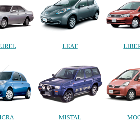
UREL
LEAF
LIBE
ICRA
MISTAL
MO