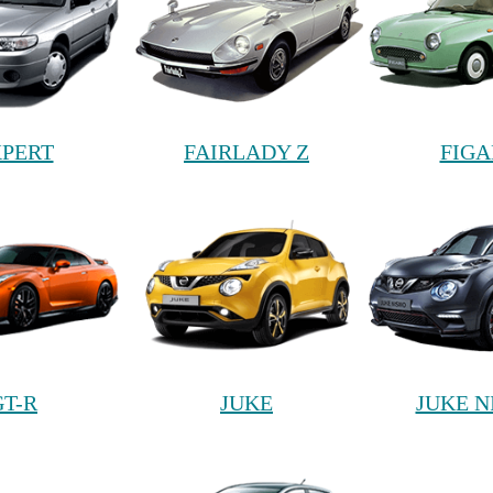
PERT
FAIRLADY Z
FIG
GT-R
JUKE
JUKE N