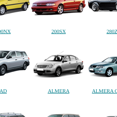
00NX
200SX
280
AD
ALMERA
ALMERA C