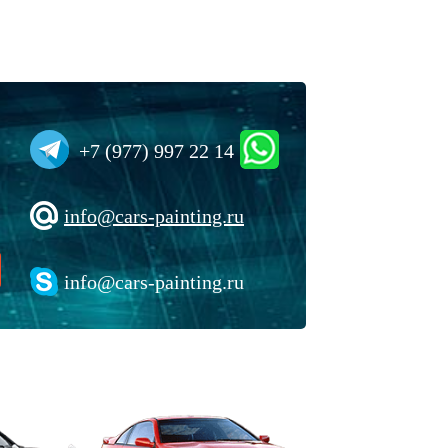
+7 (977) 997 22 14
info@cars-painting.ru
info@cars-painting.ru