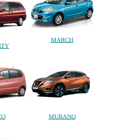
MARCH
RTY
CO
MURANO