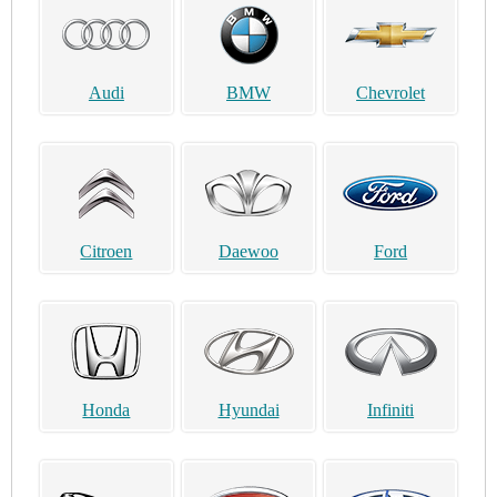
Audi
BMW
Chevrolet
Citroen
Daewoo
Ford
Honda
Hyundai
Infiniti