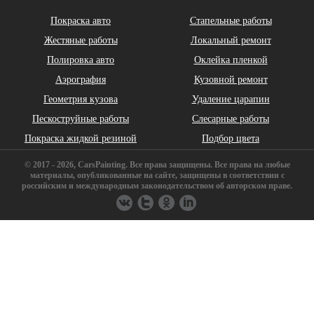
Cadillac
Chery
Chrysler
Покраска авто
Стапельные работы
Жестяные работы
Локальный ремонт
Полировка авто
Оклейка пленкой
Аэрография
Кузовной ремонт
Геометрия кузова
Удаление царапин
Daihatsu
DeLorean
Dodge
Пескоструйные работы
Слесарные работы
Покраска жидкой резиной
Подбор цвета
© 2017 - 2026, CarsPainting. Все права защищены. Все права на любые
материалы, опубликованные на сайте, защищены в соответствии с
российским и международным законодательством об авторском праве.
FAW
Ferrari
Fiat
Geely
GMC
Great Wall