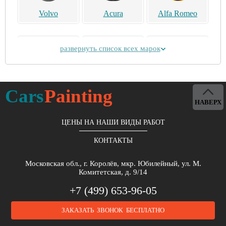
Volvo
Acura
Alfa Romeo
развернуть список всех марок
Alpina
Aston Martin
Bentley
Cars
Painting
НАВЕРХ
ЦЕНЫ НА НАШИ ВИДЫ РАБОТ
КОНТАКТЫ
Brilliance
Buick
BYD
Московская обл., г. Королёв, мкр. Юбилейный, ул. М.
Комитетская, д. 9/14
+7 (499) 653-96-05
ЗАКАЗАТЬ ЗВОНОК БЕСПЛАТНО