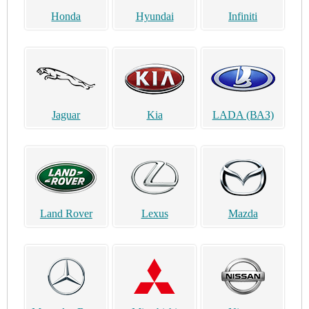
Honda
Hyundai
Infiniti
Jaguar
Kia
LADA (ВАЗ)
Land Rover
Lexus
Mazda