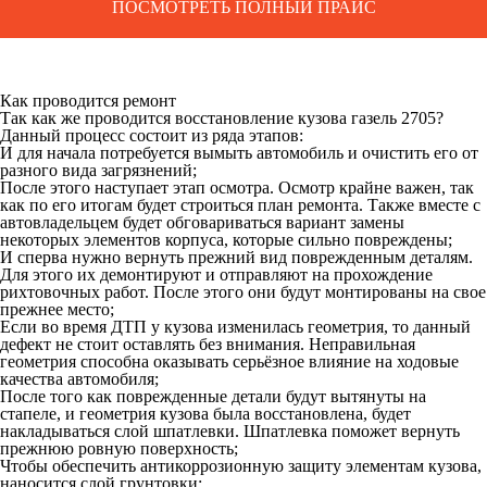
ПОСМОТРЕТЬ ПОЛНЫЙ ПРАЙС
Как проводится ремонт
Так как же проводится восстановление кузова газель 2705?
Данный процесс состоит из ряда этапов:
И для начала потребуется вымыть автомобиль и очистить его от
разного вида загрязнений;
После этого наступает этап осмотра. Осмотр крайне важен, так
как по его итогам будет строиться план ремонта. Также вместе с
автовладельцем будет обговариваться вариант замены
некоторых элементов корпуса, которые сильно повреждены;
И сперва нужно вернуть прежний вид поврежденным деталям.
Для этого их демонтируют и отправляют на прохождение
рихтовочных работ. После этого они будут монтированы на свое
прежнее место;
Если во время ДТП у кузова изменилась геометрия, то данный
дефект не стоит оставлять без внимания. Неправильная
геометрия способна оказывать серьёзное влияние на ходовые
качества автомобиля;
После того как поврежденные детали будут вытянуты на
стапеле, и геометрия кузова была восстановлена, будет
накладываться слой шпатлевки. Шпатлевка поможет вернуть
прежнюю ровную поверхность;
Чтобы обеспечить антикоррозионную защиту элементам кузова,
наносится слой грунтовки;