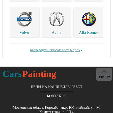
Volvo
Acura
Alfa Romeo
развернуть список всех марок
Alpina
Aston Martin
Bentley
Cars
Painting
НАВЕРХ
ЦЕНЫ НА НАШИ ВИДЫ РАБОТ
КОНТАКТЫ
Brilliance
Buick
BYD
Московская обл., г. Королёв, мкр. Юбилейный, ул. М.
Комитетская, д. 9/14