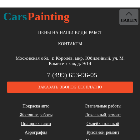
Alpina
Aston Martin
Bentley
Cars
Painting
НАВЕРХ
ЦЕНЫ НА НАШИ ВИДЫ РАБОТ
КОНТАКТЫ
Brilliance
Buick
BYD
Московская обл., г. Королёв, мкр. Юбилейный, ул. М.
Комитетская, д. 9/14
+7 (499) 653-96-05
ЗАКАЗАТЬ ЗВОНОК БЕСПЛАТНО
Cadillac
Chery
Chrysler
Покраска авто
Стапельные работы
Жестяные работы
Локальный ремонт
Полировка авто
Оклейка пленкой
Аэрография
Кузовной ремонт