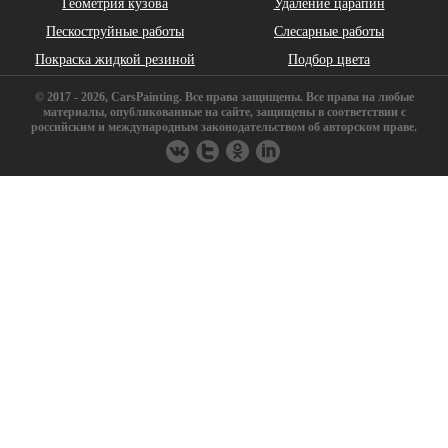
Геометрия кузова
Удаление царапин
Daihatsu
DeLorean
Dodge
Пескоструйные работы
Слесарные работы
Покраска жидкой резиной
Подбор цвета
© 2017 - 2026, CarsPainting. Все права защищены. Все права на любые
материалы, опубликованные на сайте, защищены в соответствии с
российским и международным законодательством об авторском праве.
FAW
Ferrari
Fiat
Geely
GMC
Great Wall
Haima
Hummer
Iran Khodro