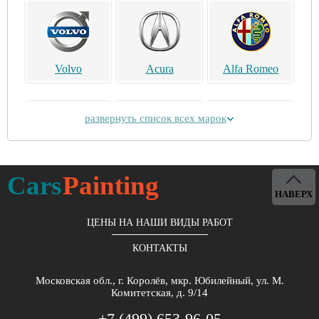
Volvo
Acura
Alfa Romeo
развернуть список всех марок
Alpina
Aston Martin
Bentley
Cars
Painting
НАВЕРХ
ЦЕНЫ НА НАШИ ВИДЫ РАБОТ
КОНТАКТЫ
Brilliance
Buick
BYD
Московская обл., г. Королёв, мкр. Юбилейный, ул. М.
Комитетская, д. 9/14
+7 (499) 653-96-05