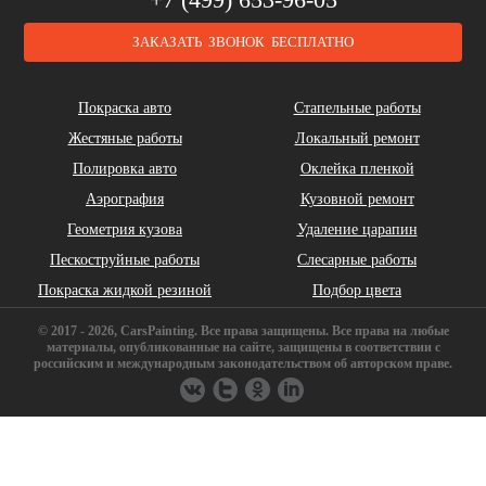
ЗАКАЗАТЬ ЗВОНОК БЕСПЛАТНО
Cadillac
Chery
Chrysler
Покраска авто
Стапельные работы
Жестяные работы
Локальный ремонт
Полировка авто
Оклейка пленкой
Аэрография
Кузовной ремонт
Геометрия кузова
Удаление царапин
Daihatsu
DeLorean
Dodge
Пескоструйные работы
Слесарные работы
Покраска жидкой резиной
Подбор цвета
© 2017 - 2026, CarsPainting. Все права защищены. Все права на любые
материалы, опубликованные на сайте, защищены в соответствии с
российским и международным законодательством об авторском праве.
FAW
Ferrari
Fiat