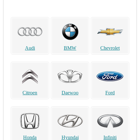
Audi
BMW
Chevrolet
Citroen
Daewoo
Ford
Honda
Hyundai
Infiniti