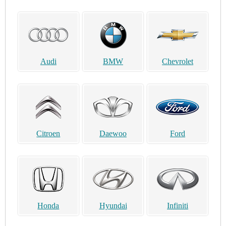
Audi
BMW
Chevrolet
Citroen
Daewoo
Ford
Honda
Hyundai
Infiniti