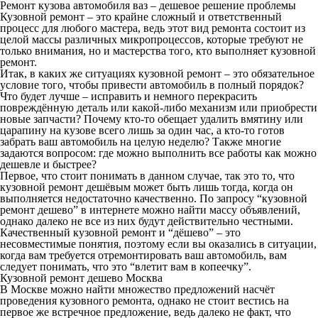
Ремонт кузова автомобиля ваз – дешевое решение проблемы
Кузовной ремонт – это крайне сложный и ответственный
процесс для любого мастера, ведь этот вид ремонта состоит из
целой массы различных микропроцессов, которые требуют не
только внимания, но и мастерства того, кто выполняет кузовной
ремонт.
Итак, в каких же ситуациях кузовной ремонт – это обязательное
условие того, чтобы привести автомобиль в полный порядок?
Что будет лучше – исправить и немного перекрасить
повреждённую деталь или какой-либо механизм или приобрести
новые запчасти? Почему кто-то обещает удалить вмятину или
царапину на кузове всего лишь за один час, а кто-то готов
забрать ваш автомобиль на целую неделю? Также многие
задаются вопросом: где можно выполнить все работы как можно
дешевле и быстрее?
Первое, что стоит понимать в данном случае, так это то, что
кузовной ремонт дешёвым может быть лишь тогда, когда он
выполняется недостаточно качественно. По запросу “кузовной
ремонт дешево” в интернете можно найти массу объявлений,
однако далеко не все из них будут действительно честными.
Качественный кузовной ремонт и “дёшево” – это
несовместимые понятия, поэтому если вы оказались в ситуации,
когда вам требуется отремонтировать ваш автомобиль, вам
следует понимать, что это “влетит вам в копеечку”.
Кузовной ремонт дешево Москва
В Москве можно найти множество предложений насчёт
проведения кузовного ремонта, однако не стоит вестись на
первое же встречное предложение, ведь далеко не факт, что