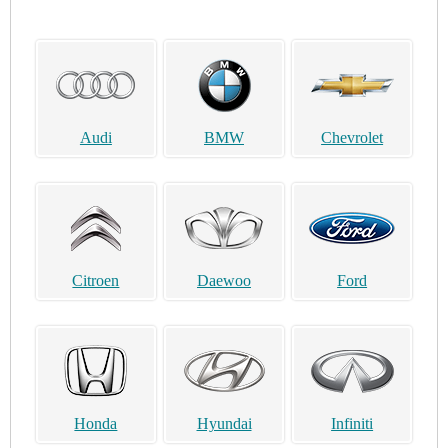
Audi
BMW
Chevrolet
Citroen
Daewoo
Ford
Honda
Hyundai
Infiniti