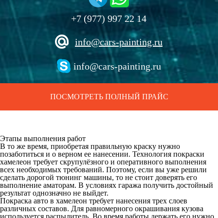
+7 (977) 997 22 14
info@cars-painting.ru
info@cars-painting.ru
ПОСМОТРЕТЬ ПОЛНЫЙ ПРАЙС
Этапы выполнения работ
В то же время, приобретая правильную краску нужно
позаботиться и о верном ее нанесении. Технология покраски
хамелеон требует скрупулёзного и оперативного выполнения
всех необходимых требований. Поэтому, если вы уже решили
сделать дорогой тюнинг машины, то не стоит доверять его
выполнение аматорам. В условиях гаража получить достойный
результат однозначно не выйдет.
Покраска авто в хамелеон требует нанесения трех слоев
различных составов. Для равномерного окрашивания кузова
используется распылитель. Во время работы держать его нужно