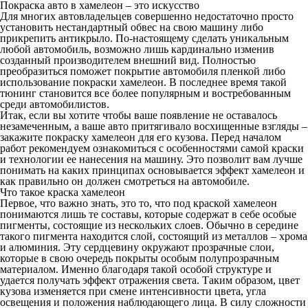
Покраска авто в хамелеон – это искусство
Для многих автовладельцев совершенно недостаточно просто
установить нестандартный обвес на свою машину либо
прикрепить антикрыло. По-настоящему сделать уникальным
любой автомобиль, возможно лишь кардинально изменив
созданный производителем внешний вид. Полностью
преобразиться поможет покрытие автомобиля пленкой либо
использование покраски хамелеон. В последнее время такой
тюнинг становится все более популярным и востребованным
среди автомобилистов.
Итак, если вы хотите чтобы ваше появление не оставалось
незамеченным, а ваше авто притягивало восхищенные взгляды –
закажите покраску хамелеон для его кузова. Перед началом
работ рекомендуем ознакомиться с особенностями самой краски
и технологии ее нанесения на машину. Это позволит вам лучше
понимать на каких принципах основывается эффект хамелеон и
как правильно он должен смотреться на автомобиле.
Что такое краска хамелеон
Первое, что важно знать, это то, что под краской хамелеон
понимаются лишь те составы, которые содержат в себе особые
пигменты, состоящие из нескольких слоев. Обычно в середине
такого пигмента находится слой, состоящий из металлов – хрома
и алюминия. Эту сердцевину окружают прозрачные слои,
которые в свою очередь покрыты особым полупрозрачным
материалом. Именно благодаря такой особой структуре и
удается получать эффект отражения света. Таким образом, цвет
кузова изменяется при смене интенсивности цвета, угла
освещения и положения наблюдающего лица. В силу сложности