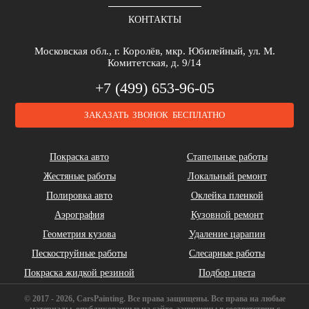
КОНТАКТЫ
Brilliance
Buick
BYD
Московская обл., г. Королёв, мкр. Юбилейный, ул. М.
Комитетская, д. 9/14
+7 (499) 653-96-05
ЗАКАЗАТЬ ЗВОНОК БЕСПЛАТНО
Cadillac
Chery
Chrysler
Покраска авто
Стапельные работы
Жестяные работы
Локальный ремонт
Полировка авто
Оклейка пленкой
Аэрография
Кузовной ремонт
Геометрия кузова
Удаление царапин
Daihatsu
DeLorean
Dodge
Пескоструйные работы
Слесарные работы
Покраска жидкой резиной
Подбор цвета
© 2017 - 2026, CarsPainting. Все права защищены. Все права на любые