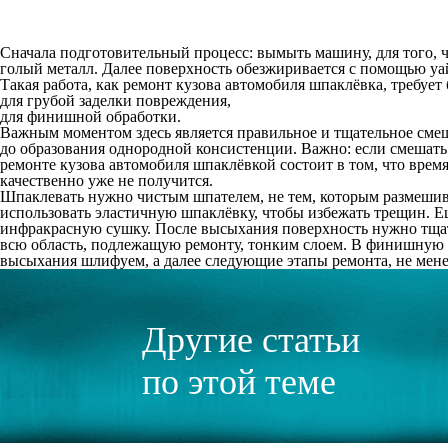
Сначала подготовительный процесс: вымыть машину, для того, ч
голый металл. Далее поверхность обезжиривается с помощью уай
Такая работа, как ремонт кузова автомобиля шпаклёвка, требуе
для грубой заделки повреждения,
для финишной обработки.
Важным моментом здесь является правильное и тщательное смеш
до образования однородной консистенции. Важно: если смешать 
ремонте кузова автомобиля шпаклёвкой состоит в том, что время
качественно уже не получится.
Шпаклевать нужно чистым шпателем, не тем, которым размешива
использовать эластичную шпаклёвку, чтобы избежать трещин. Е
инфракрасную сушку. После высыхания поверхность нужно тщате
всю область, подлежащую ремонту, тонким слоем. В финишную 
высыхания шлифуем, а далее следующие этапы ремонта, не мене
Другие статьи
по этой теме