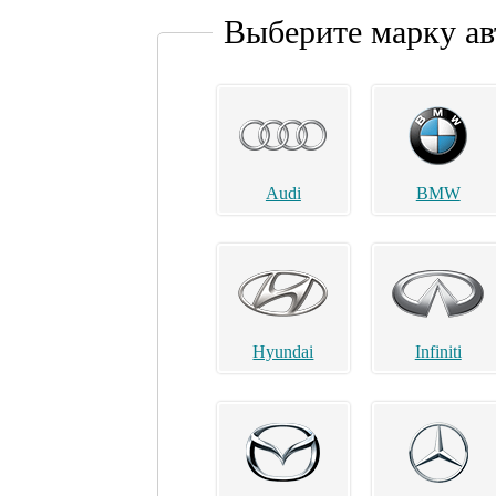
Выберите марку а
Audi
BMW
Hyundai
Infiniti