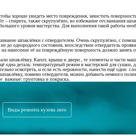
тобы хорошо увидеть место повреждения, зачистить поверхность,
т – спирита, также скрупулёзно, во избежание отслаивания шпа
т большого уровня мастерства. Для выполнения такой работы нео
ивание шпаклёвки с отвердителем. Очень скрупулёзно, с помощь
не до однородного состояния, впоследствии отвердитель прояви
 на нанесение её на повреждённую поверхность должно занять от 
ли шпаклёвку. Капот, крыша и двери , те элементы и части ма
щё одна деталь: температурный режим в мастерской для сушки, 
льно осмотреть, и если есть неровности, нанести ещё один сл
шпаклёвку, помимо отвердителя, можно добавить немного полим
е важные: грунтовка и покраска.
Виды ремонта кузова авто