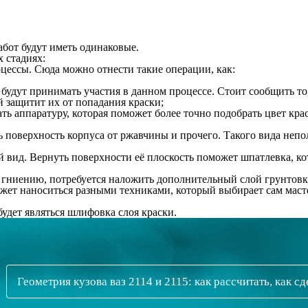
абот будут иметь одинаковые.
 стадиях:
цессы. Сюда можно отнести такие операции, как:
будут принимать участия в данном процессе. Стоит сообщить то,
 защитит их от попадания краски;
ть аппаратуру, которая поможет более точно подобрать цвет кра
ть поверхность корпуса от ржавчины и прочего. Такого вида не
 вид. Вернуть поверхности её плоскость поможет шпатлевка, кот
 гниению, потребуется наложить дополнительный слой грунтовки
жет наноситься разными техниками, который выбирает сам масте
удет являться шлифовка слоя краски.
Геометрия кузова ваз 2114 и 2115: как рассчитать, как с