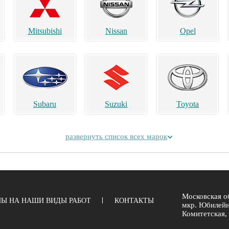
Mitsubishi
Nissan
Opel
Subaru
Suzuki
Toyota
развернуть список всех марок
Alpina
Aston Martin
Bentley
Московская об
Ы НА НАШИ ВИДЫ РАБОТ
КОНТАКТЫ
мкр. Юбилейн
Комитетская, 