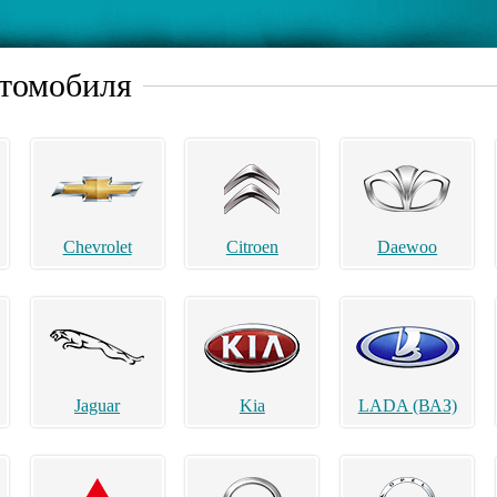
втомобиля
Chevrolet
Citroen
Daewoo
Jaguar
Kia
LADA (ВАЗ)