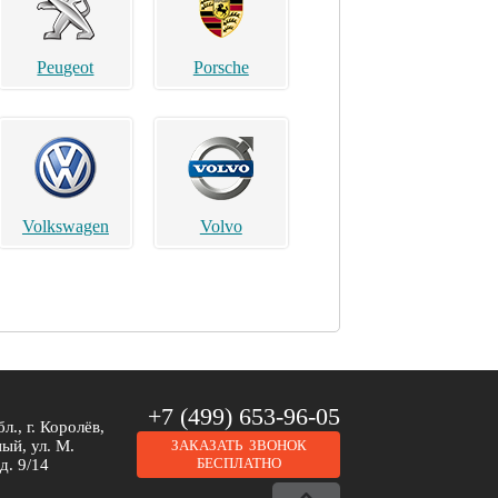
Peugeot
Porsche
Volkswagen
Volvo
Brilliance
Buick
+7 (499) 653-96-05
л., г. Королёв,
ый, ул. М.
ЗАКАЗАТЬ ЗВОНОК
БЕСПЛАТНО
д. 9/14