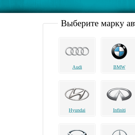
Выберите марку а
Audi
BMW
Hyundai
Infiniti