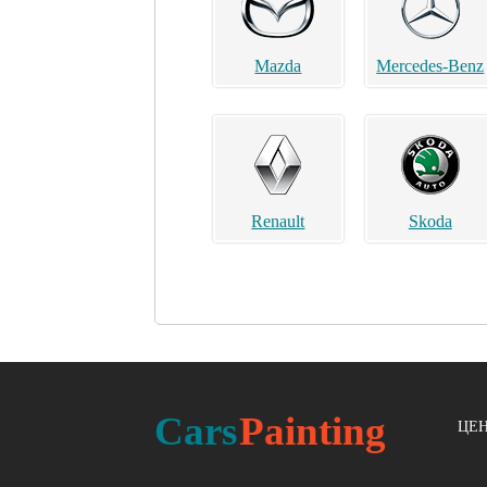
Mazda
Mercedes-Benz
Renault
Skoda
Acura
Alfa Romeo
Cars
Painting
ЦЕН