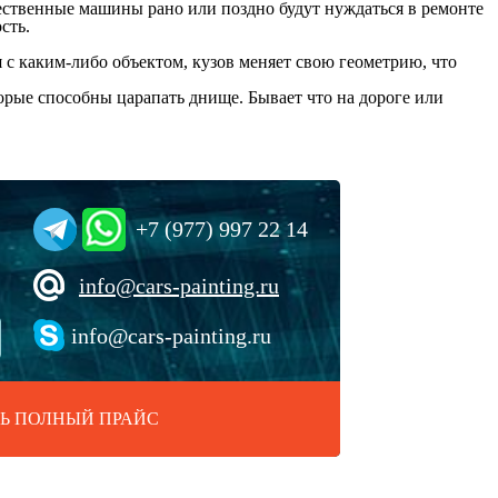
чественные машины рано или поздно будут нуждаться в ремонте
сть.
я с каким-либо объектом, кузов меняет свою геометрию, что
орые способны царапать днище. Бывает что на дороге или
+7 (977) 997 22 14
info@cars-painting.ru
info@cars-painting.ru
Ь ПОЛНЫЙ ПРАЙС