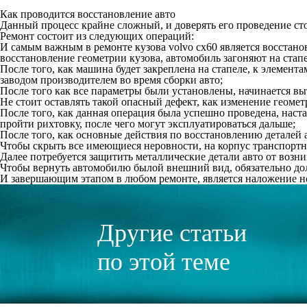
Как проводится восстановление авто
Данный процесс крайне сложный, и доверять его проведение ст
Ремонт состоит из следующих операций:
И самым важным в ремонте кузова volvo cx60 является восстано
восстановление геометрии кузова, автомобиль загоняют на стап
После того, как машина будет закреплена на стапеле, к элемент
заводом производителем во время сборки авто;
После того как все параметры были установлены, начинается вы
Не стоит оставлять такой опасный дефект, как изменение геомет
После того, как данная операция была успешно проведена, наст
пройти рихтовку, после чего могут эксплуатироваться дальше;
После того, как основные действия по восстановлению деталей 
Чтобы скрыть все имеющиеся неровности, на корпус транспортно
Далее потребуется защитить металлические детали авто от возни
Чтобы вернуть автомобилю былой внешний вид, обязательно до
И завершающим этапом в любом ремонте, является наложение нов
Другие статьи
по этой теме