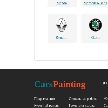
Mazda
Mercedes-Benz
Renault
Skoda
Acura
Alfa Romeo
Cars
Painting
ЦЕН
Покраска авто
Стапельные работы
Же
Кузовной ремонт
Геометрия кузова
Уд
BYD
Cadillac