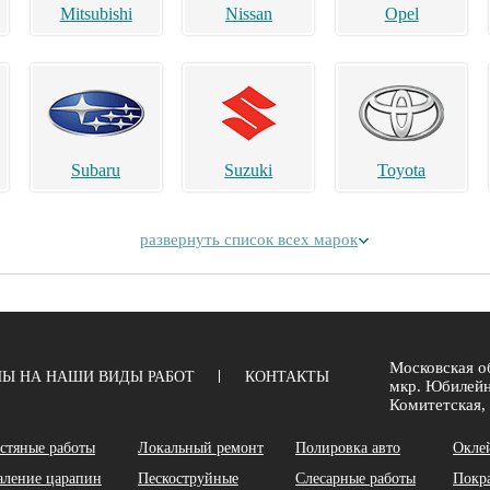
Mitsubishi
Nissan
Opel
Subaru
Suzuki
Toyota
развернуть список всех марок
Alpina
Aston Martin
Bentley
Московская об
Ы НА НАШИ ВИДЫ РАБОТ
КОНТАКТЫ
мкр. Юбилейн
Комитетская, 
стяные работы
Локальный ремонт
Полировка авто
Окле
аление царапин
Пескоструйные
Слесарные работы
Покр
Chery
Chrysler
Daihatsu