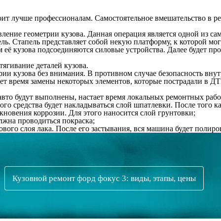
оит лучше профессионалам. Самостоятельное вмешательство в ре
вление геометрии кузова. Данная операция является одной из с
ель. Стапель представляет собой некую платформу, к которой мо
ам её кузова подсоединяются силовые устройства. Далее будет пр
тягивание деталей кузова.
рии кузова без внимания. В противном случае безопасность внут
ает время замены некоторых элементов, которые пострадали в Д
авто будут выполнены, настает время локальных ремонтных рабо
го средства будет накладываться слой шпатлевки. После того ка
кновения коррозии. Для этого наносится слой грунтовки;
лжна проводиться покраска;
ого слоя лака. После его застывания, вся машина будет полиров
Кузовной ремонт форд фокус 3: виды, этапы, цены