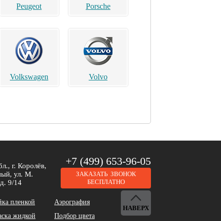
Peugeot
Porsche
Volkswagen
Volvo
Brilliance
Buick
+7 (499) 653-96-05
л., г. Королёв,
ый, ул. М.
ЗАКАЗАТЬ ЗВОНОК
БЕСПЛАТНО
д. 9/14
йка пленкой
Аэрография
НАВЕРХ
аска жидкой
Подбор цвета
DeLorean
Dodge