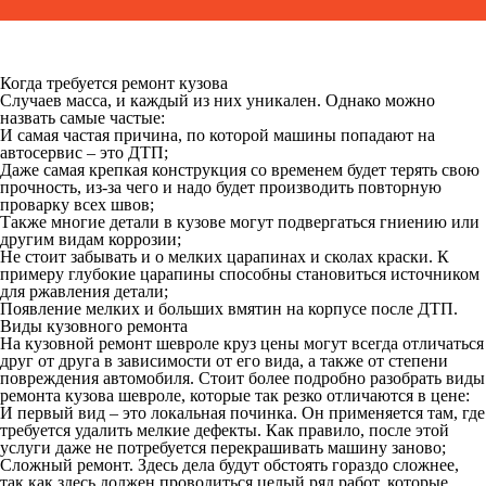
Когда требуется ремонт кузова
Случаев масса, и каждый из них уникален. Однако можно
назвать самые частые:
И самая частая причина, по которой машины попадают на
автосервис – это ДТП;
Даже самая крепкая конструкция со временем будет терять свою
прочность, из-за чего и надо будет производить повторную
проварку всех швов;
Также многие детали в кузове могут подвергаться гниению или
другим видам коррозии;
Не стоит забывать и о мелких царапинах и сколах краски. К
примеру глубокие царапины способны становиться источником
для ржавления детали;
Появление мелких и больших вмятин на корпусе после ДТП.
Виды кузовного ремонта
На кузовной ремонт шевроле круз цены могут всегда отличаться
друг от друга в зависимости от его вида, а также от степени
повреждения автомобиля. Стоит более подробно разобрать виды
ремонта кузова шевроле, которые так резко отличаются в цене:
И первый вид – это локальная починка. Он применяется там, где
требуется удалить мелкие дефекты. Как правило, после этой
услуги даже не потребуется перекрашивать машину заново;
Сложный ремонт. Здесь дела будут обстоять гораздо сложнее,
так как здесь должен проводиться целый ряд работ, которые