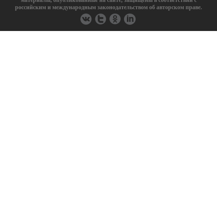
материалы, опубликованные на сайте, защищены в соответствии с
российским и международным законодательством об авторском праве.
FAW
Ferrari
Fiat
Geely
GMC
Great Wall
Haima
Hummer
Iran Khodro