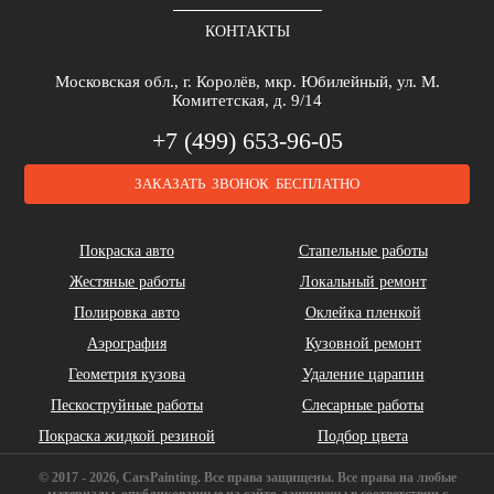
КОНТАКТЫ
Brilliance
Buick
BYD
Московская обл., г. Королёв, мкр. Юбилейный, ул. М.
Комитетская, д. 9/14
+7 (499) 653-96-05
ЗАКАЗАТЬ ЗВОНОК БЕСПЛАТНО
Cadillac
Chery
Chrysler
Покраска авто
Стапельные работы
Жестяные работы
Локальный ремонт
Полировка авто
Оклейка пленкой
Аэрография
Кузовной ремонт
Геометрия кузова
Удаление царапин
Daihatsu
DeLorean
Dodge
Пескоструйные работы
Слесарные работы
Покраска жидкой резиной
Подбор цвета
© 2017 - 2026, CarsPainting. Все права защищены. Все права на любые