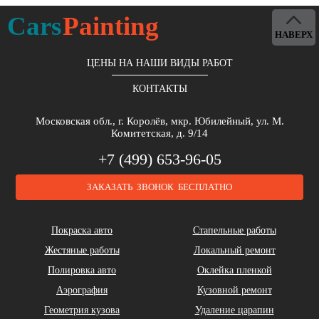
Alpina
Aston Martin
Bentley
Cars
Painting
НАВЕРХ
ЦЕНЫ НА НАШИ ВИДЫ РАБОТ
КОНТАКТЫ
Brilliance
Buick
BYD
Московская обл., г. Королёв, мкр. Юбилейный, ул. М.
Комитетская, д. 9/14
+7 (499) 653-96-05
ЗАКАЗАТЬ ЗВОНОК БЕСПЛАТНО
Cadillac
Chery
Chrysler
Покраска авто
Стапельные работы
Жестяные работы
Локальный ремонт
Полировка авто
Оклейка пленкой
Аэрография
Кузовной ремонт
Геометрия кузова
Удаление царапин
Daihatsu
DeLorean
Dodge