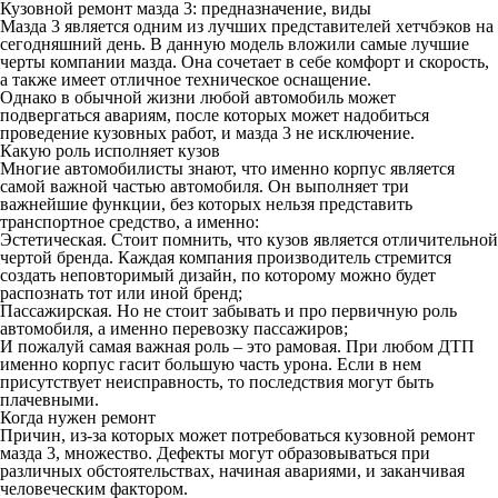
Кузовной ремонт мазда 3: предназначение, виды
Мазда 3 является одним из лучших представителей хетчбэков на
сегодняшний день. В данную модель вложили самые лучшие
черты компании мазда. Она сочетает в себе комфорт и скорость,
а также имеет отличное техническое оснащение.
Однако в обычной жизни любой автомобиль может
подвергаться авариям, после которых может надобиться
проведение кузовных работ, и мазда 3 не исключение.
Какую роль исполняет кузов
Многие автомобилисты знают, что именно корпус является
самой важной частью автомобиля. Он выполняет три
важнейшие функции, без которых нельзя представить
транспортное средство, а именно:
Эстетическая. Стоит помнить, что кузов является отличительной
чертой бренда. Каждая компания производитель стремится
создать неповторимый дизайн, по которому можно будет
распознать тот или иной бренд;
Пассажирская. Но не стоит забывать и про первичную роль
автомобиля, а именно перевозку пассажиров;
И пожалуй самая важная роль – это рамовая. При любом ДТП
именно корпус гасит большую часть урона. Если в нем
присутствует неисправность, то последствия могут быть
плачевными.
Когда нужен ремонт
Причин, из-за которых может потребоваться кузовной ремонт
мазда 3, множество. Дефекты могут образовываться при
различных обстоятельствах, начиная авариями, и заканчивая
человеческим фактором.