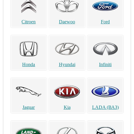
Citroen
Daewoo
Ford
Honda
Hyundai
Infiniti
Jaguar
Kia
LADA (ВАЗ)