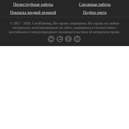
Пескоструйные работы
Слесарные работы
Покраска жидкой резиной
Подбор цвета
© 2017 - 2026, CarsPainting. Все права защищены. Все права на любые
материалы, опубликованные на сайте, защищены в соответствии с
российским и международным законодательством об авторском праве.
FAW
Ferrari
Fiat
Geely
GMC
Great Wall
Haima
Hummer
Iran Khodro