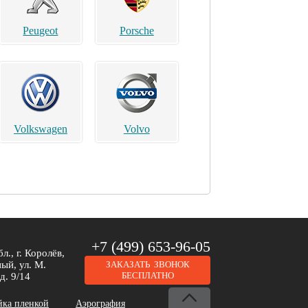
Peugeot
Porsche
Volkswagen
Volvo
Brilliance
Buick
+7 (499) 653-96-05
л., г. Королёв,
ый, ул. М.
ЗАКАЗАТЬ ЗВОНОК
БЕСПЛАТНО
д. 9/14
йка пленкой
Аэрография