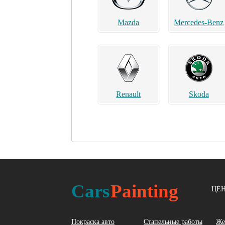
Mazda
Mercedes-Benz
Renault
Skoda
Acura
Alfa Romeo
Cars
Painting
ЦЕН
Покраска авто
Стапельные работы
Же