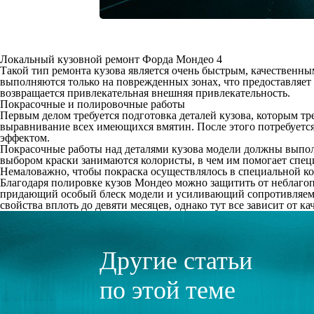
Локальный кузовной ремонт Форда Мондео 4
Такой тип ремонта кузова является очень быстрым, качественн
выполняются только на поврежденных зонах, что предоставляет 
возвращается привлекательная внешняя привлекательность.
Покрасочные и полировочные работы
Первым делом требуется подготовка деталей кузова, которым тре
выравнивание всех имеющихся вмятин. После этого потребует
эффектом.
Покрасочные работы над деталями кузова модели должны выполн
выбором краски занимаются колористы, в чем им помогает специ
Немаловажно, чтобы покраска осуществлялось в специальной ко
Благодаря полировке кузов Мондео можно защитить от неблагоп
придающий особый блеск модели и усиливающий сопротивляемос
свойства вплоть до девяти месяцев, однако тут все зависит от 
Другие статьи
по этой теме