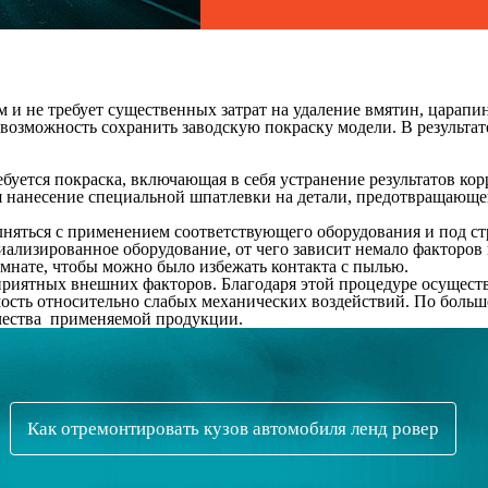
ым и не требует существенных затрат на удаление вмятин, цара
возможность сохранить заводскую покраску модели. В результате
буется покраска, включающая в себя устранение результатов кор
ся нанесение специальной шпатлевки на детали, предотвращаю
яться с применением соответствующего оборудования и под стр
ализированное оборудование, от чего зависит немало факторов 
мнате, чтобы можно было избежать контакта с пылью.
риятных внешних факторов. Благодаря этой процедуре осуществл
ть относительно слабых механических воздействий. По большей
качества применяемой продукции.
Как отремонтировать кузов автомобиля ленд ровер