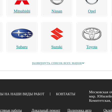
Mitsubishi
Nissan
Opel
Subaru
Suzuki
Toyota
развернуть список всех марок
Alpina
Aston Martin
Bentley
Московская об
Ы НА НАШИ ВИДЫ РАБОТ
КОНТАКТЫ
мкр. Юбилейн
Комитетская, 
стяные работы
Локальный ремонт
Полировка авто
Окле