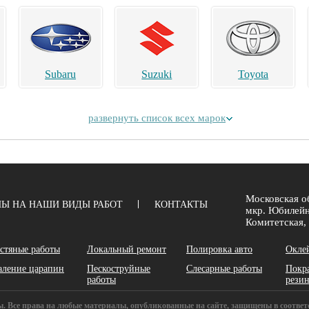
Subaru
Suzuki
Toyota
развернуть список всех марок
Alpina
Aston Martin
Bentley
Московская об
Ы НА НАШИ ВИДЫ РАБОТ
КОНТАКТЫ
мкр. Юбилейн
Комитетская, 
стяные работы
Локальный ремонт
Полировка авто
Окле
аление царапин
Пескоструйные
Слесарные работы
Покр
Chery
Chrysler
Daihatsu
работы
рези
ены. Все права на любые материалы, опубликованные на сайте, защищены в соответ