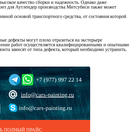
 высокое качество сборки и надежность. Однако даже
монт для Аутлендер производства Митсубиси также может
ивной основой транспортного средства, от состояния которой
ые дефекты могут плохо отразиться на экстерьере
олнение работ осуществляется квалифицированными и опытными
онта зависят от типа дефекта, который необходимо устранить.
+7 (977) 997 22 14
info@cars-painting.ru
info@cars-painting.ru
Ь ПОЛНЫЙ ПРАЙС