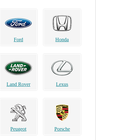
Ford
Honda
Land Rover
Lexus
Peugeot
Porsche