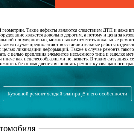
 геометрии. Такие дефекты являются следствием ДТП и даже в
орудование является довольно дорогим, а потому и цена за куз
ьшой популярностью, можно также отметить локальные ремонт
В таком случае предполагают восстановительные работы отдельн
с целью ликвидации деформаций. Также в случае ремонта такого
ть с целью крепления элементов несъемного типа и заделке мет
ы иначе как нецелесообразными не назвать. В таких ситуациях 
ожность без промедления выполнять ремонт кузова данного тран
Кузовной ремонт хендай элантра j5 и его особенности
втомобиля