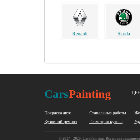
Renault
Skoda
Acura
Alfa Romeo
Cars
Painting
ЦЕН
Покраска авто
Стапельные работы
Же
Кузовной ремонт
Геометрия кузова
Уд
BYD
Cadillac
© 2017 - 2026, CarsPainting. Все права защищ