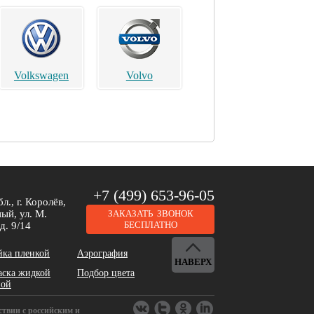
Volkswagen
Volvo
Brilliance
Buick
+7 (499) 653-96-05
л., г. Королёв,
ый, ул. М.
ЗАКАЗАТЬ ЗВОНОК
БЕСПЛАТНО
д. 9/14
йка пленкой
Аэрография
НАВЕРХ
аска жидкой
Подбор цвета
DeLorean
Dodge
ной
ствии с российским и