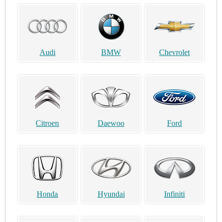
Audi
BMW
Chevrolet
Citroen
Daewoo
Ford
Honda
Hyundai
Infiniti