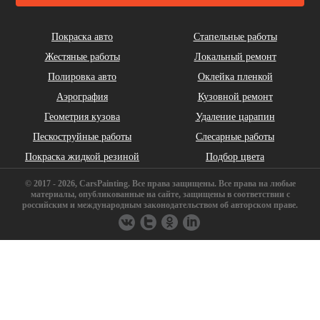
Cadillac
Chery
Chrysler
Покраска авто
Стапельные работы
Жестяные работы
Локальный ремонт
Полировка авто
Оклейка пленкой
Аэрография
Кузовной ремонт
Геометрия кузова
Удаление царапин
Daihatsu
DeLorean
Dodge
Пескоструйные работы
Слесарные работы
Покраска жидкой резиной
Подбор цвета
© 2017 - 2026, CarsPainting. Все права защищены. Все права на любые
материалы, опубликованные на сайте, защищены в соответствии с
российским и международным законодательством об авторском праве.
FAW
Ferrari
Fiat